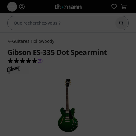
Démarr
Guitares Hollowbody
Gibson ES-335 Dot Spearmint
5.0 étoiles sur 5 d'après 3 évaluations clients
(
3
)