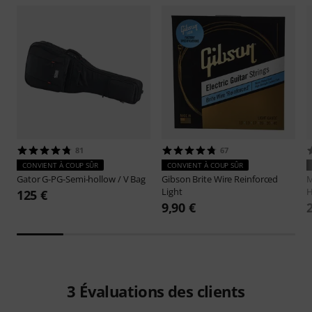
81
67
CONVIENT À COUP SÛR
CONVIENT À COUP SÛR
Gator
G-PG-Semi-hollow / V Bag
Gibson
Brite Wire Reinforced
M
Light
H
125 €
9,90 €
3
Évaluations des clients