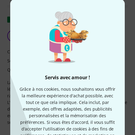
Afficher l'original
Peut être amélioré
F
felixknoop 19.12.2025
Caractéristiques
Son
Qualité de fabrication
Servis avec amour !
La guitare est en excellent état. Les couleurs sont peut-être
Grâce à nos cookies, nous souhaitons vous offrir
légèrement plus foncées que ce à quoi je m'attendais par
la meilleure expérience d'achat possible, avec
rapport à la photo, mais le grain du bois reste bien visible.
tout ce que cela implique. Cela inclut, par
L'emballage était impeccable. Le seul défaut est la présence
exemple, des offres adaptées, des publicités
de traces de copeaux à l'intérieur de l'étui, qui sentent
personnalisées et la mémorisation des
encore le travail du bois. Un nettoyage plus approfondi
préférences. Si vous êtes d'accord, il vous suffit
serait le bienvenu.
d'accepter l'utilisation de cookies à des fins de