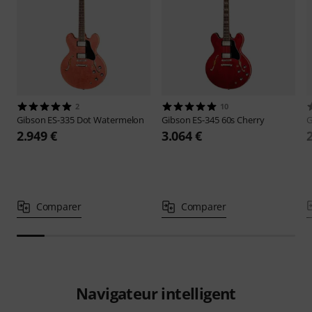
2
10
Gibson
ES-335 Dot Watermelon
Gibson
ES-345 60s Cherry
G
2.949 €
3.064 €
Comparer
Comparer
Navigateur intelligent