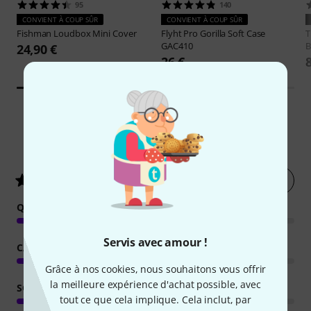
95
140
CONVIENT À COUP SÛR
CONVIENT À COUP SÛR
Fishman
Loudbox Mini Cover
Flyht Pro
Gorilla Soft Case
GAC410
B
24,90 €
26 €
134
Évaluations des clients
Évaluer
4.7
/ 5
QUALITÉ DE FABRICATION
Servis avec amour !
CARACTÉRISTIQUES
Grâce à nos cookies, nous souhaitons vous offrir
la meilleure expérience d'achat possible, avec
SON
tout ce que cela implique. Cela inclut, par