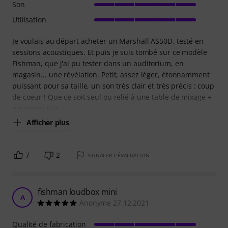
Son
Utilisation
Je voulais au départ acheter un Marshall AS50D, testé en
sessions acoustiques. Et puis je suis tombé sur ce modèle
Fishman, que j'ai pu tester dans un auditorium, en
magasin... une révélation. Petit, assez léger, étonnamment
puissant pour sa taille, un son très clair et très précis : coup
de coeur ! Que ce soit seul ou relié à une table de mixage +
enceintes (via
Afficher plus
7
2
SIGNALER L'ÉVALUATION
fishman loudbox mini
A
Anonyme 27.12.2021
Qualité de fabrication