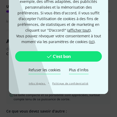
exemple, des offres adaptées, des publicités
UTILISATION
personnalisées et la mémorisation des
préférences. Si vous êtes d'accord, il vous suffit
d'accepter l'utilisation de cookies à des fins de
Lignes directrices d'évaluation
préférences, de statistiques et de marketing en
cliquant sur "D'accord!" (
afficher tout
).
Vous pouvez révoquer votre consentement à tout
Aperçu des avis clients
moment via les paramètres de cookies (
ici
).
D'après les avis d'acheteurs réels, résumés par l'IA
Ce que les acheteurs ont aimé :
C'est bon
La qualité sonore est claire, naturelle et équilibrée, reproduisant
fidèlement le caractère de l&#39;instrument.
Refuser les cookies
Plus d´infos
Il offre une grande polyvalence pour divers instruments et voix,
et fonctionne bien dans différents contextes, du domicile aux
·
Infos légales
Politique de confidentialité
grandes salles de spectacle.
Sa taille compacte et sa portabilité sont appréciées, surtout
compte tenu de sa puissance de sortie.
Ce que vous devez savoir d'autre :