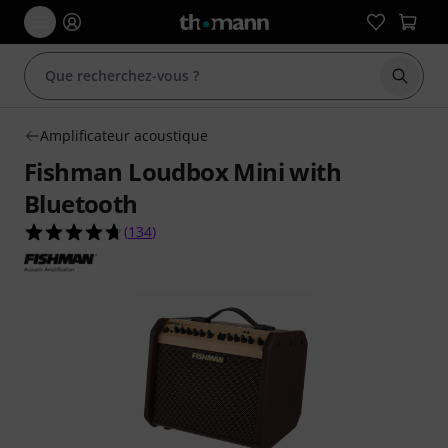
Démarr
Amplificateur acoustique
Fishman Loudbox Mini with
Bluetooth
4.7 étoiles sur 5 d'après 134 évaluations clients
(
134
)