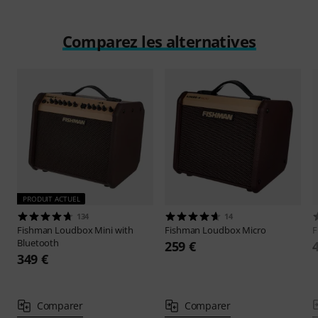
Comparez les alternatives
PRODUIT ACTUEL
134
14
Fishman
Loudbox Mini with
Fishman
Loudbox Micro
F
Bluetooth
259 €
349 €
Comparer
Comparer