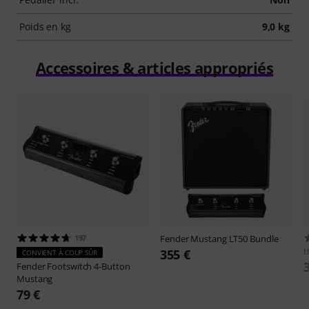
Poids en kg
9,0 kg
Accessoires & articles appropriés
197
Fender
Mustang LT50 Bundle
t
355 €
CONVIENT À COUP SÛR
Fender
Footswitch 4-Button
Mustang
79 €