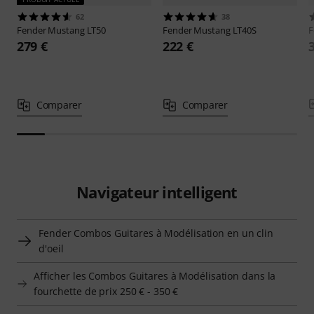
62
38
Fender
Mustang LT50
Fender
Mustang LT40S
F
279 €
222 €
Comparer
Comparer
Navigateur intelligent
Fender Combos Guitares à Modélisation en un clin
d'oeil
Afficher les Combos Guitares à Modélisation dans la
fourchette de prix 250 € - 350 €