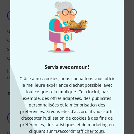
Super ampli
N
Nat72 25.03.2022
Utilisation
Caractéristiques
Son
Qualité de fabrication
Servis avec amour !
Je suis super contente de mon ampli, super son, simple à
utiliser. Top
Grâce à nos cookies, nous souhaitons vous offrir
la meilleure expérience d'achat possible, avec
tout ce que cela implique. Cela inclut, par
0
0
SIGNALER L'ÉVALUATION
exemple, des offres adaptées, des publicités
personnalisées et la mémorisation des
préférences. Si vous êtes d'accord, il vous suffit
Parfait
U
d'accepter l'utilisation de cookies à des fins de
UtSeb 06.06.2020
préférences, de statistiques et de marketing en
cliquant sur "D'accord!" (
afficher tout
).
Utilisation