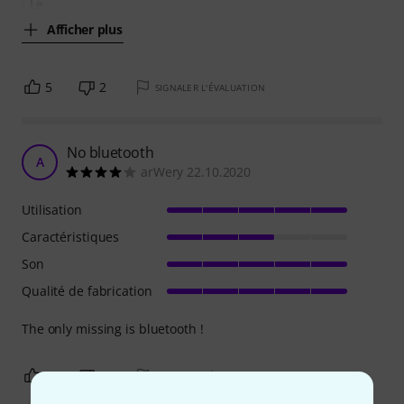
- Le
Afficher plus
5
2
SIGNALER L'ÉVALUATION
No bluetooth
A
arWery 22.10.2020
Utilisation
Caractéristiques
Son
Qualité de fabrication
The only missing is bluetooth !
2
0
SIGNALER L'ÉVALUATION