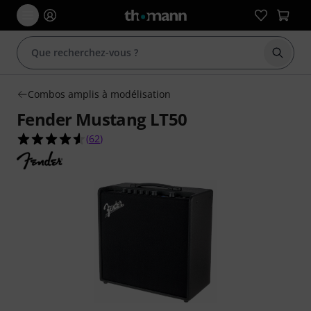
Démarr
Combos amplis à modélisation
Fender Mustang LT50
4.5 étoiles sur 5 d'après 62 évaluations clients
(
62
)