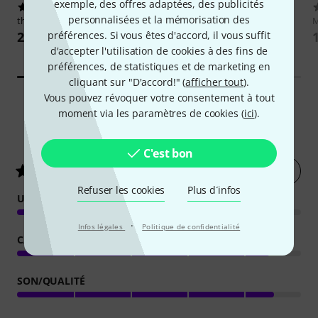
exemple, des offres adaptées, des publicités
5659
5310
personnalisées et la mémorisation des
the t.bone
Headphone Adapter
Rode
NT1-A Complete Vocal
M
Recording
préférences. Si vous êtes d'accord, il vous suffit
2,99 €
169 €
d'accepter l'utilisation de cookies à des fins de
préférences, de statistiques et de marketing en
cliquant sur "D'accord!" (
afficher tout
).
Vous pouvez révoquer votre consentement à tout
moment via les paramètres de cookies (
ici
).
53
Évaluations des clients
C'est bon
Évaluer
4.3
/ 5
Refuser les cookies
Plus d´infos
UTILISATION
·
Infos légales
Politique de confidentialité
CARACTÉRISTIQUES
SON/QUALITÉ