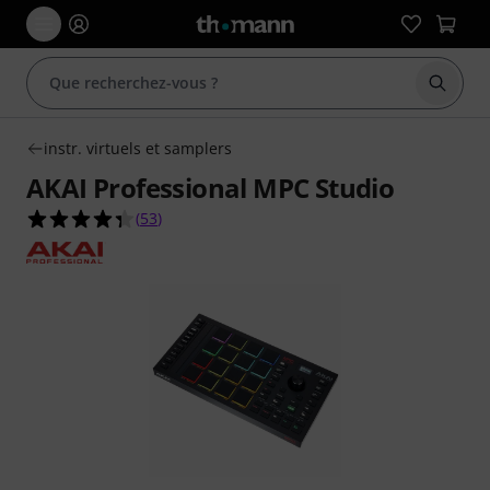
Démarr
instr. virtuels et samplers
AKAI Professional MPC Studio
4.3 étoiles sur 5 d'après 53 évaluations clients
(
53
)