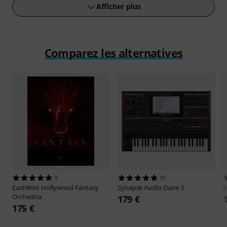
Afficher plus
Comparez les alternatives
5
91
EastWest
Hollywood Fantasy
Synapse Audio
Dune 3
S
Orchestra
179 €
175 €