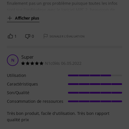
finalement pas un gros problème puisque toutes les infos
sont sur l'ordinateur avec le logiciel MPC 2. beaucoup de
Afficher plus
1
0
SIGNALER L'ÉVALUATION
Super
N
N1c0l4s 06.05.2022
Utilisation
Caractéristiques
Son/Qualité
Consommation de ressources
Très bon produit, facile d'utilisation. Très bon rapport
qualité prix