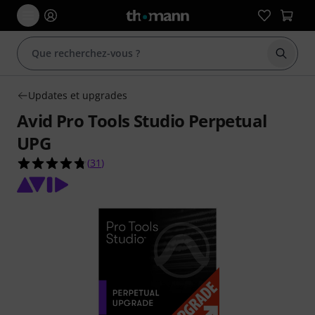
Démarr
Updates et upgrades
Avid Pro Tools Studio Perpetual
UPG
4.7 étoiles sur 5 d'après 31 évaluations clients
(
31
)