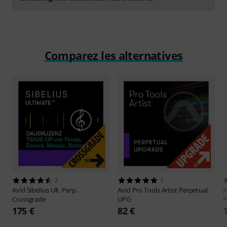
Comparez les alternatives
2
1
Avid
Sibelius Ult. Perp.
Avid
Pro Tools Artist Perpetual
A
Crossgrade
UPG
P
175 €
82 €