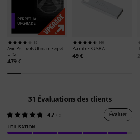
32
930
Avid
Pro Tools Ultimate Perpet.
Pace
iLok 3 USB-A
t
UPG
49 €
479 €
31
Évaluations des clients
Évaluer
4.7
/ 5
UTILISATION