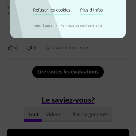
yearly update, not to mention the fact that Studio doesn't
Refuser les cookies
Plus d´infos
even have the full features that Ultimate has.
I'm
·
Infos légales
Politique de confidentialité
Afficher plus
6
0
SIGNALER L'ÉVALUATION
Lire toutes les évaluations
Le saviez-vous?
Tout
Vidéos
Téléchargements