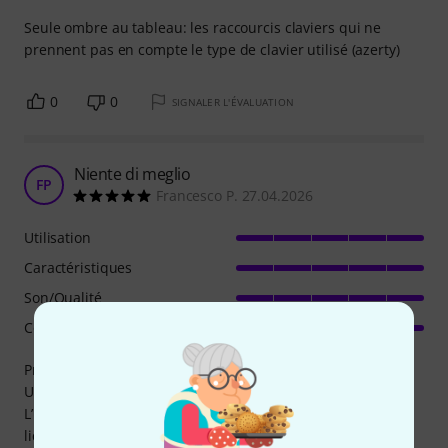
Seule ombre au tableau: les raccourcis claviers qui ne
prennent pas en compte le type de clavier utilisé (azerty)
0
0
SIGNALER L'ÉVALUATION
Niente di meglio
FP
Francesco P. 27.04.2026
Utilisation
Caractéristiques
Son/Qualité
Consommation de ressources
Pro tools lo conosciamo tutti.
Uno standard dell’industria musicale.
L’upgrade è un’ottima maniera per evitare l’acquisto di una
licenza perpetua di pt studio. Io ho fatto l’upgrade da pt12