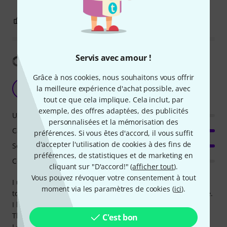
0
0
SIGNALER L'ÉVALUATION
Servis avec amour !
Afficher la traduction
Grâce à nos cookies, nous souhaitons vous offrir
Overpriced
RC
la meilleure expérience d'achat possible, avec
R. CT. 03.07.2024
tout ce que cela implique. Cela inclut, par
exemple, des offres adaptées, des publicités
Utilisation
personnalisées et la mémorisation des
Caractéristiques
préférences. Si vous êtes d'accord, il vous suffit
d'accepter l'utilisation de cookies à des fins de
Son/Qualité
préférences, de statistiques et de marketing en
Consommation de ressources
cliquant sur "D'accord!" (
afficher tout
).
Vous pouvez révoquer votre consentement à tout
I use different DAWs depending on the project, and I have
moment via les paramètres de cookies (
ici
).
to admit PT is the most professional, complete, and precise.
I love it.
That said, 200 bucks for a renewal plan is overpriced.
C'est bon
I own a perpetual license, and what I get with this is just a