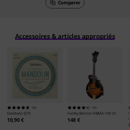
Comparer
Accessoires & articles appropriés
186
103
Daddario
EJ73
Harley Benton
HBMA-100 VS
E
10,90 €
148 €