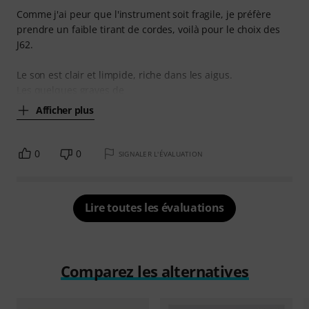
Comme j'ai peur que l'instrument soit fragile, je préfère
prendre un faible tirant de cordes, voilà pour le choix des
J62.
Le son est clair et limpide, riche dans les aigus.
Les quelques graves de
Afficher plus
0
0
SIGNALER L'ÉVALUATION
Lire toutes les évaluations
Comparez les alternatives