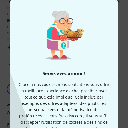
Tous les joueurs de mandoline ont un jour monté un jeu de
cordes d'ADDARIO sur leur instrument. Celles-ci ont un
tirant plus léger que les J74. Elles sont particulièrement
adaptées au jeu irlandais, avec un bon sustain et un son
riche. Les débutants y trouveront également leur compte
car elles sont moins blessantes pour les doigts et les
articulations que leurs
Afficher plus
0
0
SIGNALER L'ÉVALUATION
Servis avec amour !
Grâce à nos cookies, nous souhaitons vous offrir
Pas si terrible
H
la meilleure expérience d'achat possible, avec
h.camb 29.08.2020
tout ce que cela implique. Cela inclut, par
exemple, des offres adaptées, des publicités
Son
personnalisées et la mémorisation des
Qualité de fabrication
préférences. Si vous êtes d'accord, il vous suffit
d'accepter l'utilisation de cookies à des fins de
J'ai monté ces cordes sur la mandoline (Suzuki de 1951) de