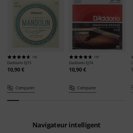
186
199
Daddario
EJ73
Daddario
EJ74
D
10,90 €
10,90 €
Comparer
Comparer
Navigateur intelligent