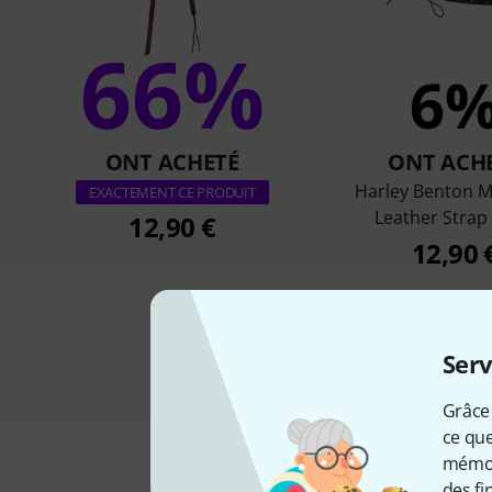
66%
6
ONT ACHETÉ
ONT ACH
Harley Benton M
EXACTEMENT CE PRODUIT
Leather Strap
12,90 €
12,90 
Serv
Grâce 
ce que
mémori
des fi