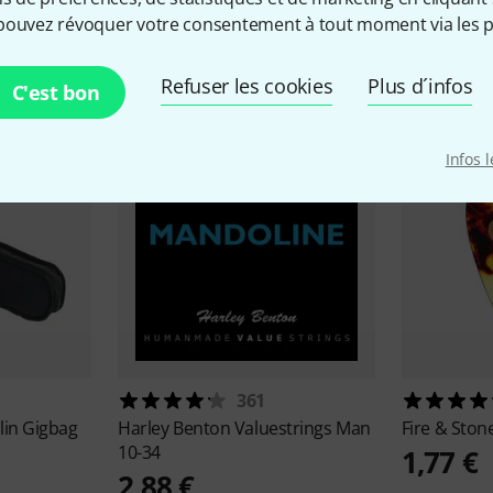
pouvez révoquer votre consentement à tout moment via les p
cessoires & articles appropr
Refuser les cookies
Plus d´infos
C'est bon
Infos 
361
lin Gigbag
Harley Benton
Valuestrings Man
Fire & Ston
10-34
1,77 €
2,88 €