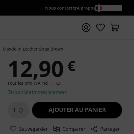
Nous contacter
A propos
FR / €
rrer la recherche avec le terme de recherche {searchTerm
Mandolin Leather Strap Brown
12,90
€
Tous les prix TVA incl. (TTC)
Disponible immédiatement
AJOUTER AU PANIER
1
Sauvegarder
Comparer
Partager