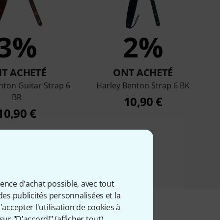
3%
2%
T ACHETÉ
ONT ACHETÉ
nton Guitar Strap 6
Harley Benton Strap 6 BK
BR
10,90 €
10,90 €
ience d'achat possible, avec tout
des publicités personnalisées et la
accepter l'utilisation de cookies à
sur "D'accord!" (
afficher tout
).