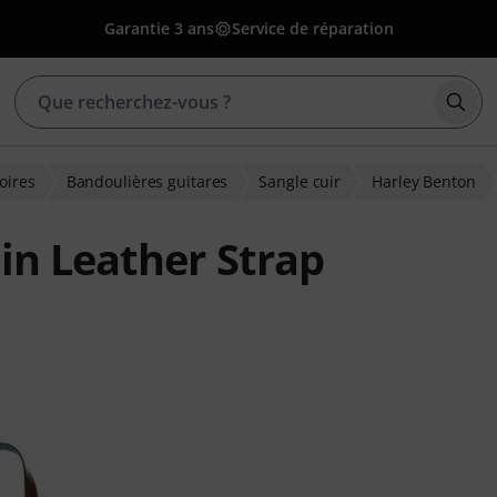
Garantie 3 ans
Service de réparation
Déma
oires
Bandoulières guitares
Sangle cuir
Harley Benton
in Leather Strap
ions clients