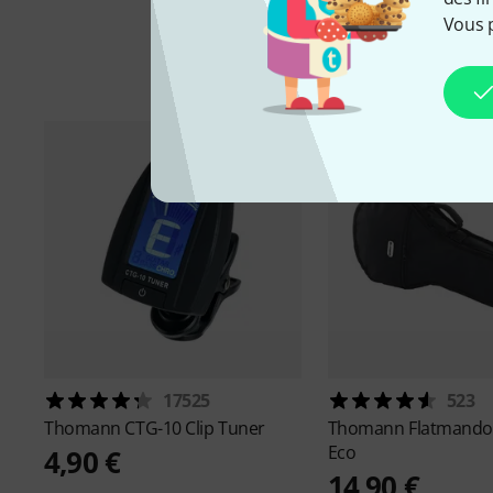
Vous 
Ac
17525
523
Thomann
CTG-10 Clip Tuner
Thomann
Flatmando
Eco
4,90 €
14,90 €