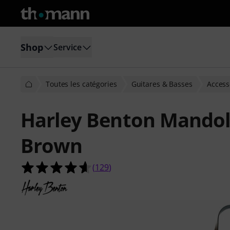
Shop
Service
Toutes les catégories
Guitares & Basses
Access
Harley Benton Mandol
Brown
4.6 étoiles sur 5 d'après 129 évaluat
(
129
)