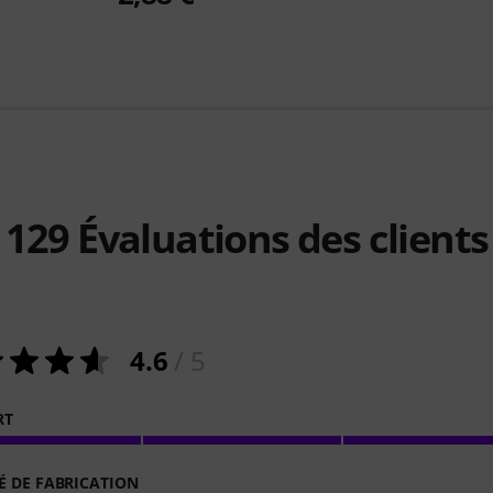
129
Évaluations des clients
4.6
/ 5
RT
É DE FABRICATION