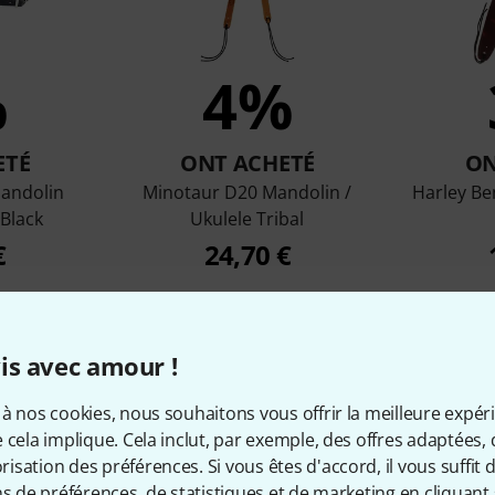
%
4%
ETÉ
ONT ACHETÉ
ON
andolin
Minotaur D20 Mandolin /
Harley Be
 Black
Ukulele Tribal
€
24,70 €
Comparer
is avec amour !
à nos cookies, nous souhaitons vous offrir la meilleure expér
 cela implique. Cela inclut, par exemple, des offres adaptées, 
sation des préférences. Si vous êtes d'accord, il vous suffit d'
ns de préférences, de statistiques et de marketing en cliquant 