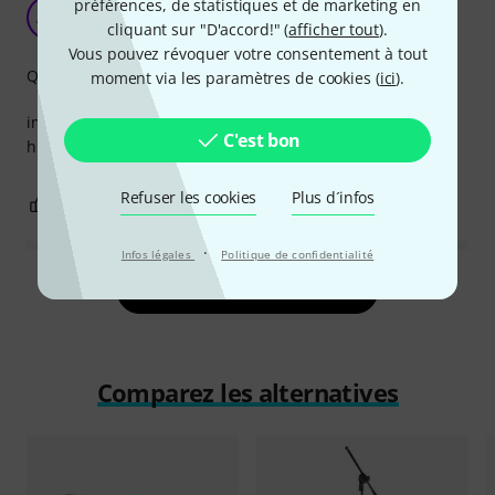
amazing quality
préférences, de statistiques et de marketing en
AM
cliquant sur "D'accord!" (
afficher tout
).
Ahmed Mostafa 23.07.2022
Vous pouvez révoquer votre consentement à tout
Qualité de fabrication
moment via les paramètres de cookies (
ici
).
impressive case , good quality , amazing material
C'est bon
high recommendation
Refuser les cookies
Plus d´infos
1
0
SIGNALER L'ÉVALUATION
·
Infos légales
Politique de confidentialité
Lire toutes les évaluations
Comparez les alternatives