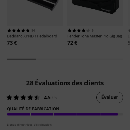
84
9
Daddario
XPND 1 Pedalboard
Fender
Tone Master Pro Gig Bag
E
73 €
72 €
28
Évaluations des clients
Évaluer
4.5
/ 5
QUALITÉ DE FABRICATION
Lignes directrices d'évaluation