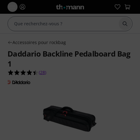
Démarr
Accessoires pour rockbag
Daddario Backline Pedalboard Bag
1
4.5 étoiles sur 5 d'après 28 évaluations clients
(
28
)