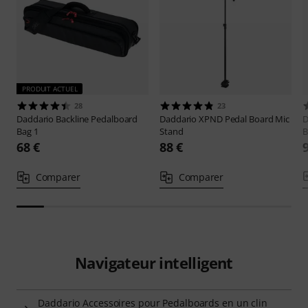
PRODUIT ACTUEL
28
23
Daddario
Backline Pedalboard
Daddario
XPND Pedal Board Mic
D
Bag 1
Stand
B
68 €
88 €
Comparer
Comparer
Navigateur intelligent
Daddario Accessoires pour Pedalboards en un clin