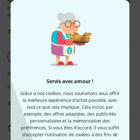
mais la sacoche n'est pas à la hauteur. Niveaux dimensions
et accessoires, tout est ok, mais les attaches de la sangles
ont lâché au bout de 1 mois, à peine. Donc pas top
0
0
SIGNALER L'ÉVALUATION
Un produit au top !
G
GiDiCi 05.02.2024
Qualité de fabrication
Servis avec amour !
Super sac de transport, ultra solide
Grâce à nos cookies, nous souhaitons vous offrir
la meilleure expérience d'achat possible, avec
0
0
SIGNALER L'ÉVALUATION
tout ce que cela implique. Cela inclut, par
exemple, des offres adaptées, des publicités
personnalisées et la mémorisation des
Afficher la traduction
préférences. Si vous êtes d'accord, il vous suffit
d'accepter l'utilisation de cookies à des fins de