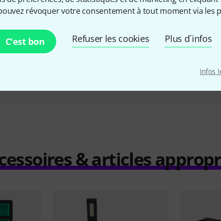
Inlay
Thon Universal Inlay 2U
Flyht 
pouvez révoquer votre consentement à tout moment via les p
drawer
O
14,90 €
Refuser les cookies
Plus d´infos
C'est bon
Infos 
Comparer
cessoires & articles appropr