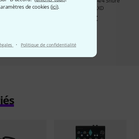
Pro Safe Box Lid
Thomann Inlay 4/4 Shure
aramètres de cookies (
ici
).
rganizer 4
QLXD/ULXD
16,80 €
59 €
·
légales
Politique de confidentialité
iés