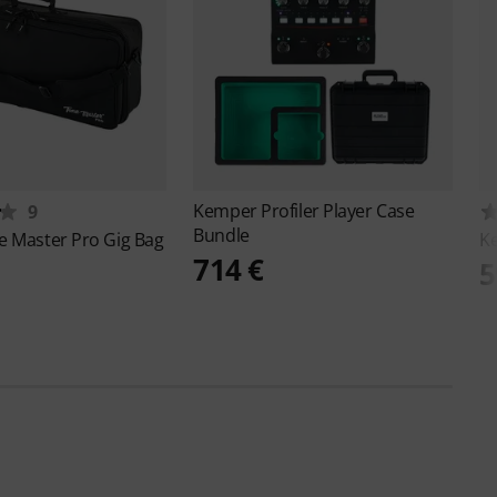
Kemper
Profiler Player Case
9
Bundle
e Master Pro Gig Bag
K
714 €
5