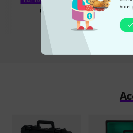
Adam Hall 87 
EXACTEMENT CE PRODUIT
Vous 
66 €
3,49 €
Ac