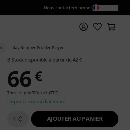
Nous contacter
A propos
FR / €
rrer la recherche avec le terme de recherche {searchTerm
n
Inlay Kemper Profiler Player
B-Stock
disponible à partir de 42 €
66
€
Tous les prix TVA incl. (TTC)
Disponible immédiatement
AJOUTER AU PANIER
1