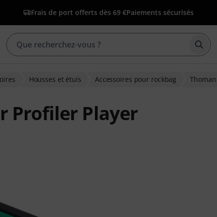
Frais de port offerts dès 69 €
Paiements sécurisés
Déma
oires
Housses et étuis
Accessoires pour rockbag
Thoman
Profiler Player
ns clients