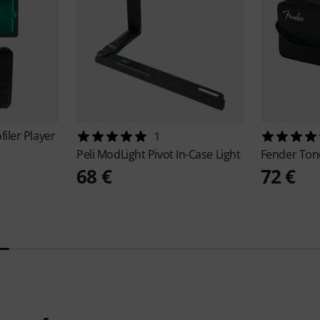
iler Player
1
Peli
ModLight Pivot In-Case Light
Fender
Ton
68 €
72 €