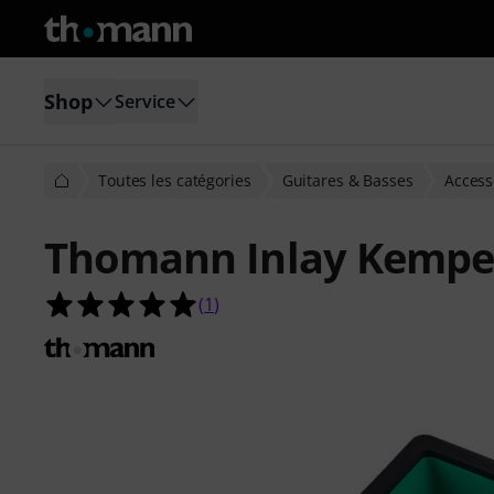
Shop
Service
Toutes les catégories
Guitares & Basses
Access
Thomann Inlay Kemper 
5.0 étoiles sur 5 d'après 1 évaluatio
(
1
)