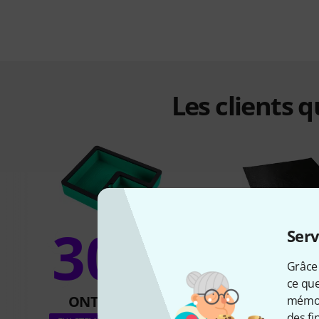
Les clients 
30%
Serv
17
Grâce 
ce que
ONT ACHETÉ
ONT ACH
mémori
des fi