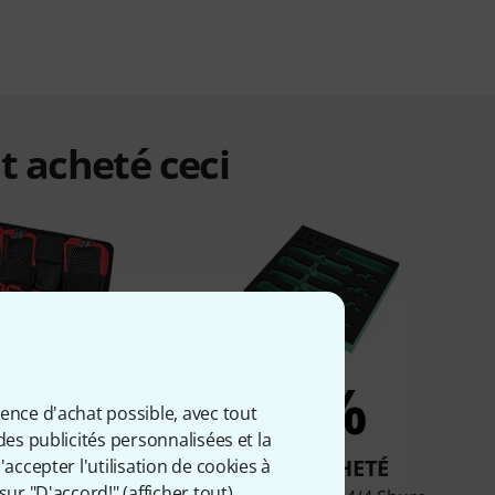
t acheté ceci
5%
5%
ience d'achat possible, avec tout
des publicités personnalisées et la
T ACHETÉ
ONT ACHETÉ
accepter l'utilisation de cookies à
sur "D'accord!" (
afficher tout
).