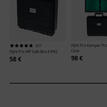
Flyht Pro
Kemper Prof
361
Case
Flyht Pro
WP Safe Box 4 IP65
98 €
58 €