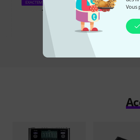
Thomann Effect P
EXACTEMENT CE PRODUIT
Vous 
72 €
21,90 
Ac