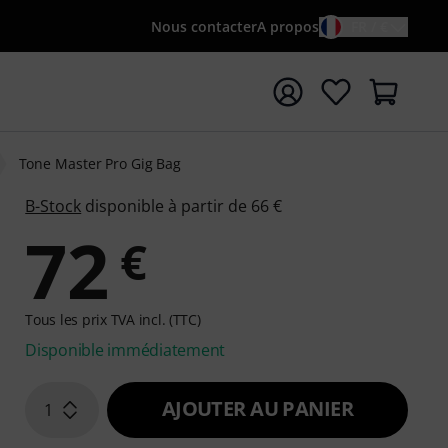
Nous contacter
A propos
FR / €
rrer la recherche avec le terme de recherche {searchTerm
Tone Master Pro Gig Bag
B-Stock
disponible à partir de 66 €
72
€
Tous les prix TVA incl. (TTC)
Disponible immédiatement
AJOUTER AU PANIER
1