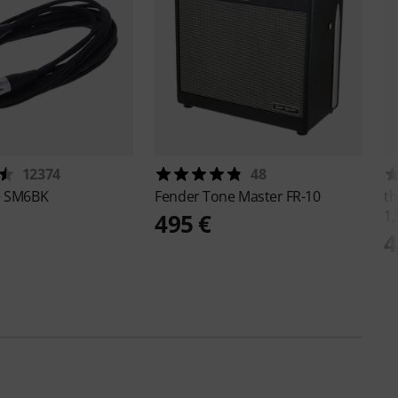
12374
48
e
SM6BK
Fender
Tone Master FR-10
th
1
495 €
4