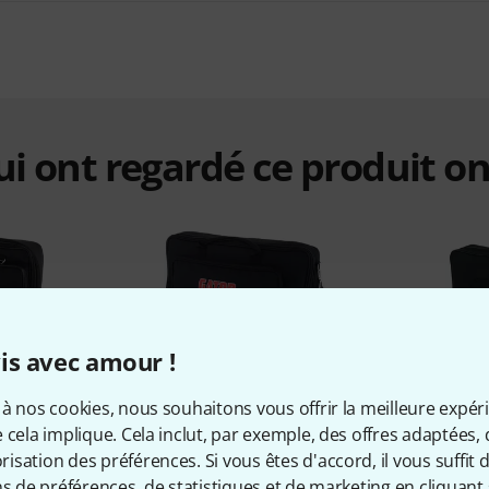
qui ont regardé ce produit on
is avec amour !
%
3%
à nos cookies, nous souhaitons vous offrir la meilleure expér
 cela implique. Cela inclut, par exemple, des offres adaptées, 
sation des préférences. Si vous êtes d'accord, il vous suffit d'
ETÉ
ONT ACHETÉ
ON
ns de préférences, de statistiques et de marketing en cliquant 