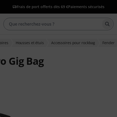
Frais de port offerts dès 69 €
Paiements sécurisés
Déma
oires
Housses et étuis
Accessoires pour rockbag
Fender
o Gig Bag
ns clients