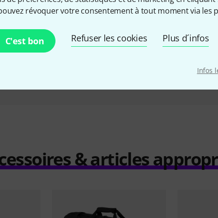
edal Bag
Gator GK2110 Multi-Effect Bag
Gator
pouvez révoquer votre consentement à tout moment via les p
€
34 €
Refuser les cookies
Plus d´infos
C'est bon
Infos 
Comparer
cessoires & articles appropr