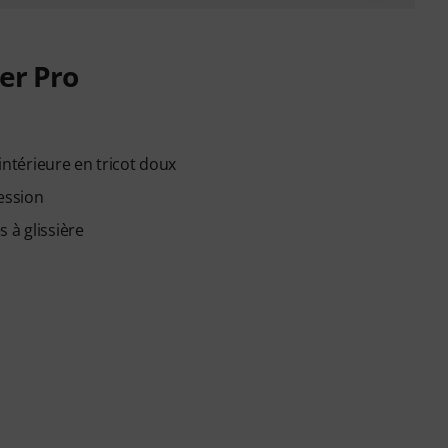
er Pro
térieure en tricot doux
ession
 à glissière