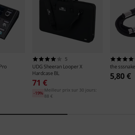
5
Pro
UDG
Sheeran Looper X
the sssnak
Hardcase BL
5,80 €
71 €
Meilleur prix sur 30 jours:
-19%
88 €