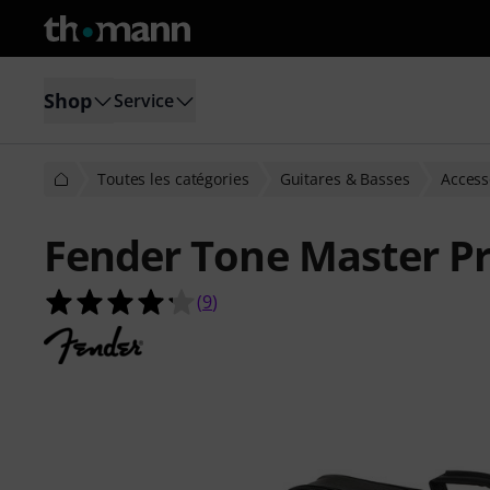
Shop
Service
Toutes les catégories
Guitares & Basses
Access
Fender Tone Master Pr
4.2 étoiles sur 5 d'après 9 évaluatio
(
9
)