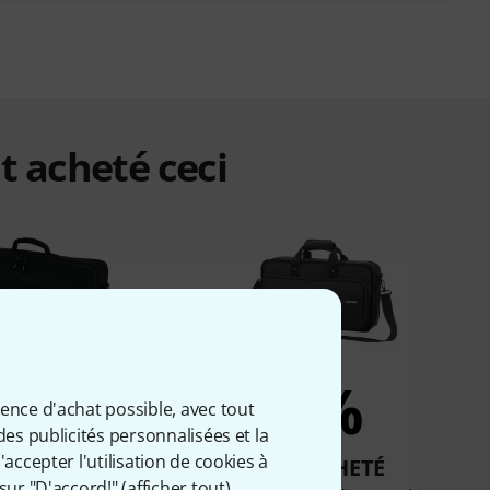
t acheté ceci
2%
2%
ience d'achat possible, avec tout
des publicités personnalisées et la
accepter l'utilisation de cookies à
T ACHETÉ
ONT ACHETÉ
sur "D'accord!" (
afficher tout
).