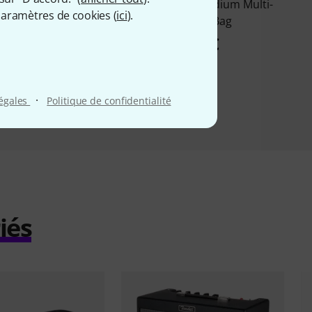
 G-MultiFX-2411
Boss CB-BM Medium Multi-
aramètres de cookies (
ici
).
Effects Bag
39 €
63 €
·
légales
Politique de confidentialité
iés