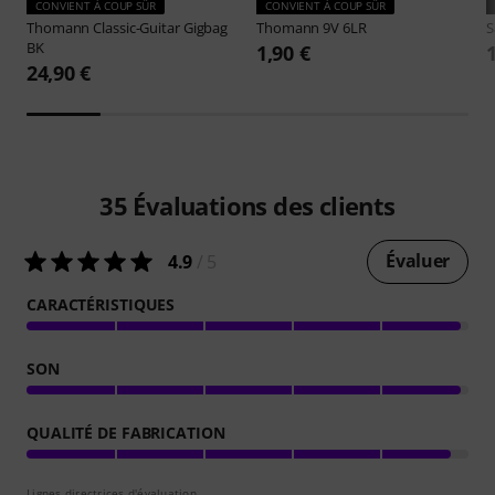
CONVIENT À COUP SÛR
CONVIENT À COUP SÛR
Thomann
Classic-Guitar Gigbag
Thomann
9V 6LR
S
BK
1,90 €
24,90 €
35
Évaluations des clients
Évaluer
4.9
/ 5
CARACTÉRISTIQUES
SON
QUALITÉ DE FABRICATION
Lignes directrices d'évaluation