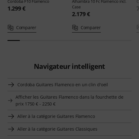
Cordoba
F10 Flamenco
Alhambra
10 Fc Flamenco incl.
C
Case
1.299 €
2.179 €
Comparer
Comparer
Navigateur intelligent
Cordoba Guitares Flamenco en un clin d'oeil
Afficher les Guitares Flamenco dans la fourchette de
prix 1750 € - 2250 €
Aller à la catégorie Guitares Flamenco
Aller à la catégorie Guitares Classiques