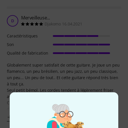
Merveilleuse...
D
Djakomo 16.04.2021
Caractéristiques
Son
Qualité de fabrication
Globalement super satisfait de cette guitare. Je joue un peu
flamenco, un peu brésilien, un peu jazz, un peu classique,
un peu... Un peu de tout.. Et cette guitare répond très bien
à tout ça.
Seul petit bémol. Les cordes tendent à légèrement friser
avec un capodastre. Sinon, parfaite.
C'est devenue ma chouchou (j'ai une godin grand concert
duet, mais cette
Afficher plus