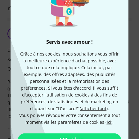
3
0
SIGNALER L'ÉVALUATION
Très bien
F
Franciscovega 06.08.2022
Servis avec amour !
Caractéristiques
Grâce à nos cookies, nous souhaitons vous offrir
Son
la meilleure expérience d'achat possible, avec
tout ce que cela implique. Cela inclut, par
Qualité de fabrication
exemple, des offres adaptées, des publicités
personnalisées et la mémorisation des
Reçue avec un problème de vernis poncé vers la rosace
préférences. Si vous êtes d'accord, il vous suffit
(pour faire disparaitre une inclusion dans le vernis),
d'accepter l'utilisation de cookies à des fins de
Thomann m'a proposé de la retourner, mais finalement
préférences, de statistiques et de marketing en
quelques coups de polish à la mèche de coton ont redonné
cliquant sur "D'accord!" (
afficher tout
).
la brillance, et la pose d'un golpeador (indispensable pour
Vous pouvez révoquer votre consentement à tout
le flamenco) a fait disparaitre l'inclusion !
moment via les paramètres de cookies (
ici
).
Guitare jolie, facile à jouer
Afficher plus