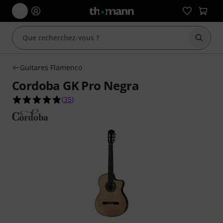
Démarr
Guitares Flamenco
Cordoba GK Pro Negra
4.9 étoiles sur 5 d'après 35 évaluations clients
(
35
)