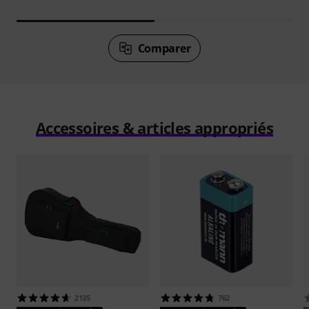
Comparer
Accessoires & articles appropriés
2135
762