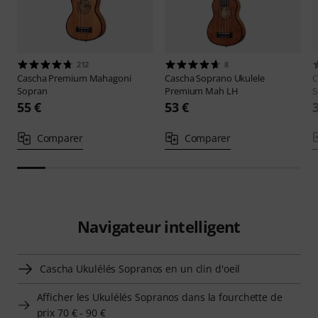
212
8
Cascha
Premium Mahagoni
Cascha
Soprano Ukulele
C
Sopran
Premium Mah LH
S
55 €
53 €
Comparer
Comparer
Navigateur intelligent
Cascha Ukulélés Sopranos en un clin d'oeil
Afficher les Ukulélés Sopranos dans la fourchette de
prix 70 € - 90 €