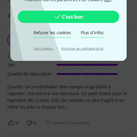
1
0
SIGNALER L'ÉVALUATION
C'est bon
Refuser les cookies
Plus d´infos
D
Danyblues 11.10.2023
·
Infos légales
Politique de confidentialité
Caractéristiques
Son
Qualité de fabrication
Qualité / prix imbattable! Bien sympa et agréable à
regarder. Son électro non dénaturé. Un petit moins pour le
logement des 2 piles 2032 qui semble un peu fragile si on
retire les piles à chaque fois...
0
0
SIGNALER L'ÉVALUATION