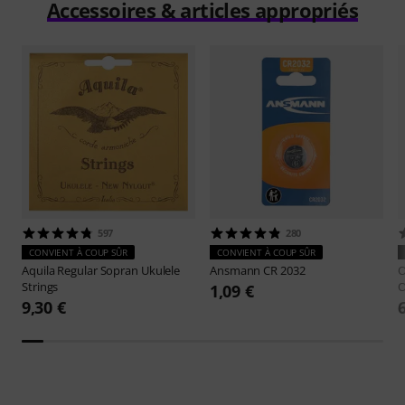
Accessoires & articles appropriés
597
280
CONVIENT À COUP SÛR
CONVIENT À COUP SÛR
Aquila
Regular Sopran Ukulele
Ansmann
CR 2032
O
Strings
O
1,09 €
9,30 €