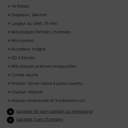
de partitions imprimables et d'un lecteur vidéo
16 frettes
intelligent avec fonction d'entraînement, ralenti et
Diapason: 344 mm
autres fonctionnalités.
Largeur au sillet: 35 mm
Mécaniques fermées chromées
Micro piézo
Accordeur intégré
EQ 3 bandes
Mécaniques précises encapsulées
Cordes Aquila
Finition: Vernis satiné à pores ouverts
Couleur: Naturel
Housse rembourrée et 3 médiators incl.
Garantie 30 jours satisfait ou remboursé
30
Garantie 3 ans Thomann
3