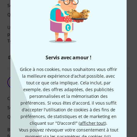
Son
Qualité de fabrication
Ukulele de bonne facture pour le prix, son sympathique,
possibilité de le brancher....
Top
1
0
Servis avec amour !
SIGNALER L'ÉVALUATION
Grâce à nos cookies, nous souhaitons vous offrir
la meilleure expérience d'achat possible, avec
Très bon prix
P
tout ce que cela implique. Cela inclut, par
powernovax 04.04.2021
exemple, des offres adaptées, des publicités
personnalisées et la mémorisation des
Caractéristiques
préférences. Si vous êtes d'accord, il vous suffit
Son
d'accepter l'utilisation de cookies à des fins de
préférences, de statistiques et de marketing en
Qualité de fabrication
cliquant sur "D'accord!" (
afficher tout
).
Belles matières, belles finitions, bon son et accessoires
Vous pouvez révoquer votre consentement à tout
fournis. Bref, un rapport qualité prix imbattable.
moment via les paramètres de cookies (
ici
).