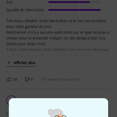
Son
Qualité de fabrication
Très beau Ukulélé, belle fabrication et le son est excellent
pour cette gamme de prix.
Petit bémol, il n'y a aucune explication sur le type de piles à
utiliser pour le préampli intégré. J'ai été obligé d'aller à la
pêche pour avoir l'info.
Il faut 2 piles bouton 2032 empilées dans le tiroir situé sous
le jack avec le + dirigé vers le haut. Un petit rajout
Afficher plus
28
0
SIGNALER L'ÉVALUATION
D
Djang 02.11.2021
Caractéristiques