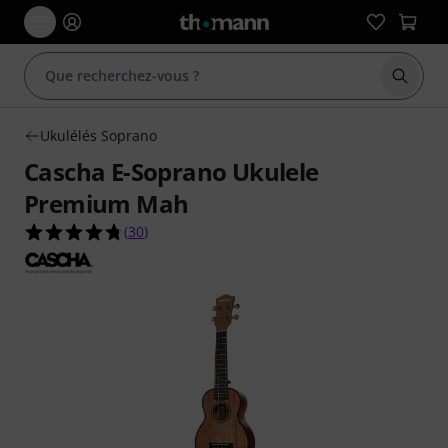
Démarr
Ukulélés Soprano
Cascha E-Soprano Ukulele
Premium Mah
4.7 étoiles sur 5 d'après 30 évaluations clients
(
30
)