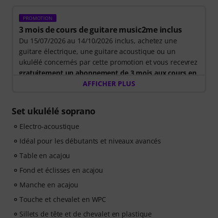
PROMOTION
3 mois de cours de guitare music2me inclus
Du 15/07/2026 au 14/10/2026 inclus, achetez une
guitare électrique, une guitare acoustique ou un
ukulélé concernés par cette promotion et vous recevrez
gratuitement un abonnement de 3 mois aux cours en
ligne music2me d'une valeur de 57 euros
AFFICHER PLUS
. Après
l'expédition de votre commande, vous recevrez
automatiquement le code d'activation par e-mail.
Set ukulélé soprano
L'abonnement music2me prendra fin automatiquement
à l'issue de la période d'abonnement.
Electro-acoustique
Music2Me, votre portail d'apprentissage musical en
Idéal pour les débutants et niveaux avancés
ligne, propose une approche pédagogique développée
Table en acajou
par des professeurs de musique qualifiés. Lauréat du
prix allemand de l'éducation 2025/2026 dans la
Fond et éclisses en acajou
catégorie « Cours d'instruments en ligne » ! Plus de 400
Manche en acajou
leçons de guitare en vidéo pour débutants et niveaux
Touche et chevalet en WPC
avancés : pop, rock, blues, métal et bien plus encore.
Profitez d'un accompagnement personnalisé par chat,
Sillets de tête et de chevalet en plastique