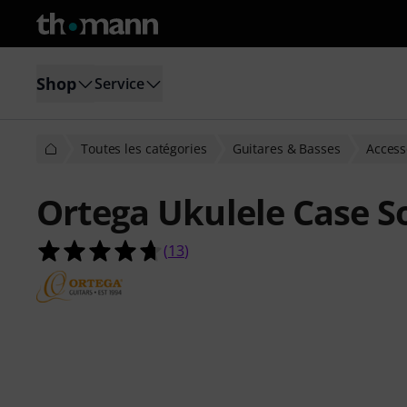
Shop
Service
Toutes les catégories
Guitares & Basses
Access
Ortega Ukulele Case 
4.7 étoiles sur 5 d'après 13 évaluati
(
13
)