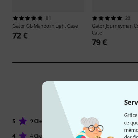
81
20
Gator
GL-Mandolin Light Case
Gator
Journeyman Co
Case
72 €
79 €
Serv
Grâce 
5
9 Clients
ce que
mémori
4
4 Clients
des fi