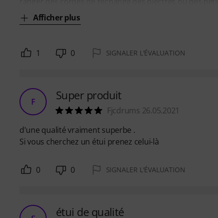
ranger des cordes de rechange des plectres ou des peti
Afficher plus
1
0
SIGNALER L'ÉVALUATION
Super produit
F
Fjcdrums 26.05.2021
d'une qualité vraiment superbe .
Si vous cherchez un étui prenez celui-là
0
0
SIGNALER L'ÉVALUATION
étui de qualité