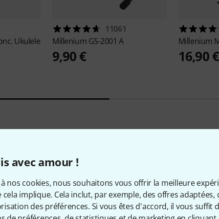
11061
nc. Ukulele
Millenium
GS-2001 A
Millenium
M
9,90 €
16,90 
13
Évaluations des clients
is avec amour !
à nos cookies, nous souhaitons vous offrir la meilleure expér
 cela implique. Cela inclut, par exemple, des offres adaptées, 
sation des préférences. Si vous êtes d'accord, il vous suffit d'
4.7
/ 5
ns de préférences, de statistiques et de marketing en cliquant 