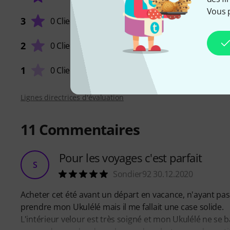
Vous 
UTILIS
3
0 Clients
2
0 Clients
QUALIT
1
0 Clients
Lignes directrices d'évaluation
11
Commentaires
Pour les voyages c'est parfait
S
Sondier92 30.12.2020
Acheter cet été avant un départ en vacance, n'ayant pas
prendre mon Ukulélé mais il me fallait une case solide.
L'intérieur velour est très soigné et mon Ukulélé ne se b