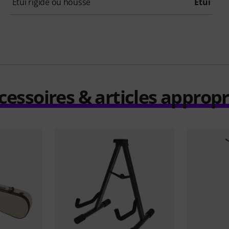
Etui rigide ou housse
Etui
cessoires & articles appropr