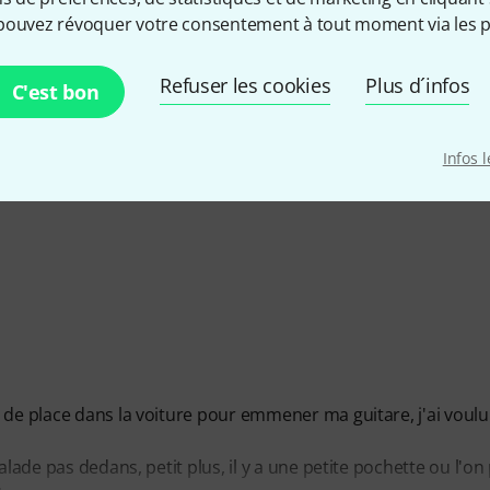
pouvez révoquer votre consentement à tout moment via les p
ATION
Refuser les cookies
Plus d´infos
C'est bon
É DE FABRICATION
Infos 
 de place dans la voiture pour emmener ma guitare, j'ai voulu
alade pas dedans, petit plus, il y a une petite pochette ou l'on