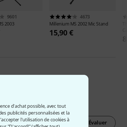
9601
4673
S 2003
Millenium
MS 2002 Mic Stand
T
C
€
15,90 €
8
ience d'achat possible, avec tout
des publicités personnalisées et la
accepter l'utilisation de cookies à
Évaluer
sur "D'accord!" (
afficher tout
).