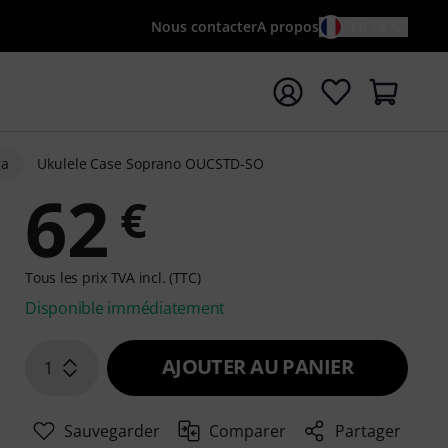
Nous contacter
A propos
FR / €
rrer la recherche avec le terme de recherche {searchTerm
ga
Ukulele Case Soprano OUCSTD-SO
62
€
Tous les prix TVA incl. (TTC)
Disponible immédiatement
AJOUTER AU PANIER
1
Sauvegarder
Comparer
Partager