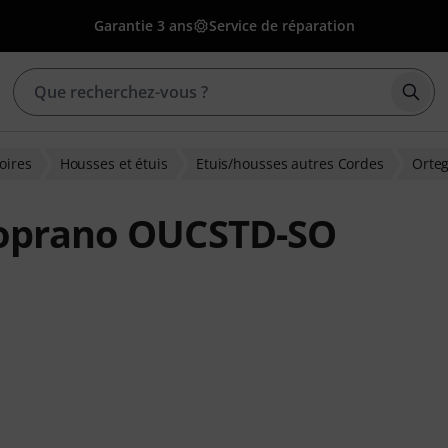
Garantie 3 ans
Service de réparation
Déma
oires
Housses et étuis
Etuis/housses autres Cordes
Orte
Soprano OUCSTD-SO
ons clients