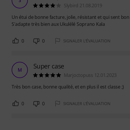
S
Slybird 21.08.2019
Un étui de bonne facture, jolie, résistant et qui sent bon 
S'adapte très bien aux Ukulélé Soprano Kala
0
0
SIGNALER L'ÉVALUATION
Super case
M
Marjoctopuss 12.01.2023
Très bon case, bonne qualité, et en plus il est classe ;)
0
0
SIGNALER L'ÉVALUATION