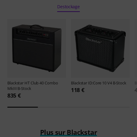
Destockage
Blackstar
HT Club 40 Combo
Blackstar
ID:Core 10 V4 B-Stock
B
MkIII B-Stock
118 €
835 €
Plus sur Blackstar