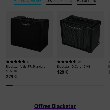
Meilleures ventes
Les mieux notés
Hall of Fame
11
20
Blackstar
Artist FR Standard
Blackstar
ID:Core 10 V4
B
50W, 1x12"
128 €
279 €
Offres Blackstar