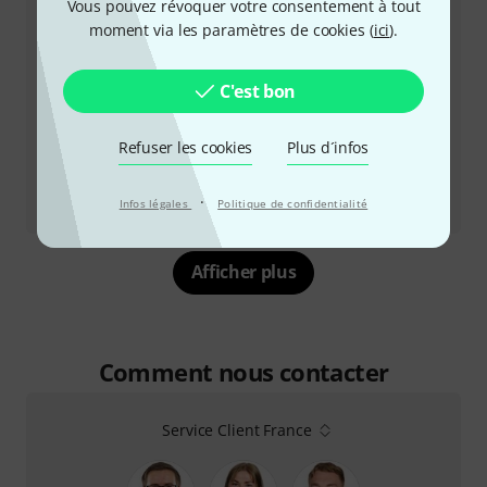
Vous pouvez révoquer votre consentement à tout
moment via les paramètres de cookies (
ici
).
C'est bon
Refuser les cookies
Plus d´infos
Review
·
Infos légales
Politique de confidentialité
Kernom Ridge Overdrive
Afficher plus
Comment nous contacter
Service Client France