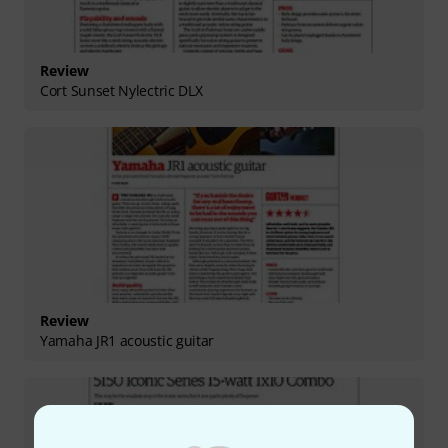
Review
Cort Sunset Nylectric DLX
Review
Yamaha JR1 acoustic guitar