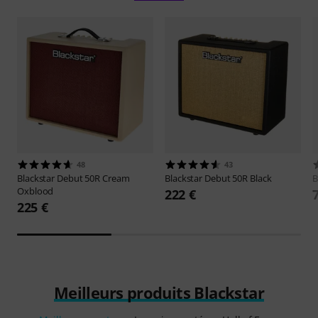
48
43
Blackstar
Debut 50R Cream
Blackstar
Debut 50R Black
B
Oxblood
222 €
225 €
Meilleurs produits Blackstar