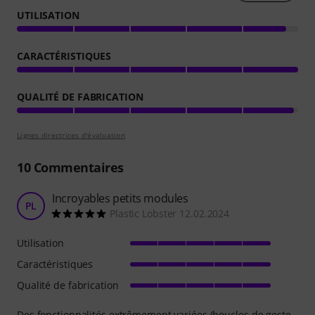
UTILISATION
CARACTÉRISTIQUES
QUALITÉ DE FABRICATION
Lignes directrices d'évaluation
10
Commentaires
Incroyables petits modules
PL
Plastic Lobster 12.02.2024
Utilisation
Caractéristiques
Qualité de fabrication
Des fonctionnalités extrêmement variées (boucles de geste