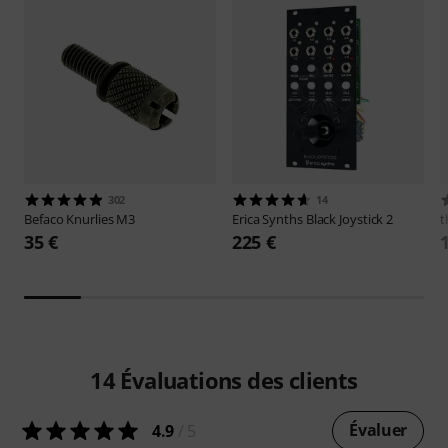
302
14
Befaco
Knurlies M3
Erica Synths
Black Joystick 2
t
35 €
225 €
14
Évaluations des clients
Évaluer
4.9
/ 5