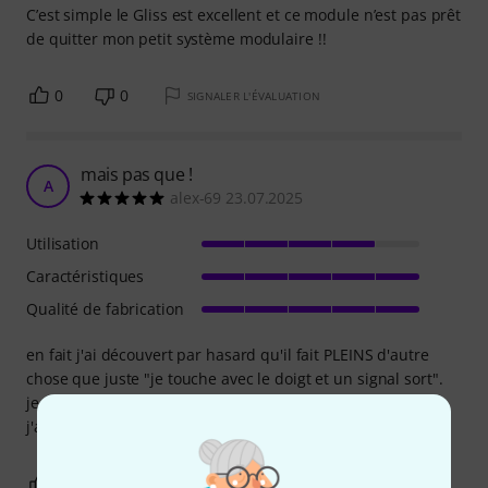
C’est simple le Gliss est excellent et ce module n’est pas prêt
de quitter mon petit système modulaire !!
0
0
SIGNALER L'ÉVALUATION
mais pas que !
A
alex-69 23.07.2025
Utilisation
Caractéristiques
Qualité de fabrication
en fait j'ai découvert par hasard qu'il fait PLEINS d'autre
chose que juste "je touche avec le doigt et un signal sort".
je n'ai pas encore trouver comment l'utiliser à 100% mais
j'ai hate
0
0
SIGNALER L'ÉVALUATION