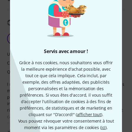
Afficher la traduction
Great and very useful module
N
NNDMLSVC 14.06.2024
Servis avec amour !
Utilisation
Grâce à nos cookies, nous souhaitons vous offrir
Caractéristiques
la meilleure expérience d'achat possible, avec
Qualité de fabrication
tout ce que cela implique. Cela inclut, par
exemple, des offres adaptées, des publicités
I really like the versatility and compactness (only 4hp) of this
personnalisées et la mémorisation des
module. I'm giving it 5 stars, but there's one issue. The
préférences. Si vous êtes d'accord, il vous suffit
power ribbon cable that came with it was impossible to fit
d'accepter l'utilisation de cookies à des fins de
into the module without applying enormous pressure,
préférences, de statistiques et de marketing en
risking damage. Thomann promptly sent me a replacement
cliquant sur "D'accord!" (
afficher tout
).
cable and advised me to keep the original one in case the
Vous pouvez révoquer votre consentement à tout
manufacturer asks for a
moment via les paramètres de cookies (
ici
).
Afficher plus