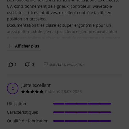
CV, conditionnement de signaux, contrôleur, wavetable
oscillator...), très intuitives, excellent contrôle tactile en
position en pression.
Documentation très claire et super ergonomie pour un
aussi petit module, j'en ai pris deux et j'en prendrais bien
davantage (même si chaque module consomme un courant
Afficher plus
1
0
SIGNALER L'ÉVALUATION
Juste excellent
C
Catfishs 23.03.2025
Utilisation
Caractéristiques
Qualité de fabrication