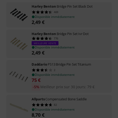
Harley Benton
Bridge Pin Set Black Dot
469
Disponible immédiatement
2,49
€
Harley Benton
Bridge Pin Set Ivr Dot
776
MEILLEURE VENTE
Disponible immédiatement
2,49
€
Daddario
PS13 Bridge Pin Set Titanium
2
Disponible immédiatement
75
€
-5%
Meilleur prix sur 30 jours
:
79
€
Allparts
Compensated Bone Saddle
82
Disponible immédiatement
8,70
€