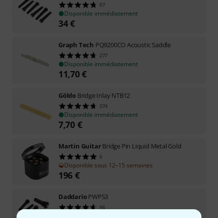
87
Disponible immédiatement
34
€
Graph Tech
PQ9200CO Acoustic Saddle
277
Disponible immédiatement
11,70
€
Göldo
Bridge Inlay NTB12
374
Disponible immédiatement
7,70
€
Martin Guitar
Bridge Pin Liquid Metal Gold
6
Disponible sous 12–15 semaines
196
€
Daddario
PWPS3
96
Disponible immédiatement