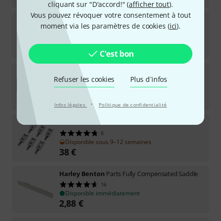
cliquant sur "D'accord!" (
afficher tout
).
Vous pouvez révoquer votre consentement à tout
Martin Guitar
Bridge Pin Liquid Metal Black
moment via les paramètres de cookies (
ici
).
Disponible sous 9–12 semaines
186
€
C'est bon
Martin Guitar
Bone Bridge & End Pin F Tort
Refuser les cookies
Plus d´infos
Disponible immédiatement
53
€
·
Infos légales
Politique de confidentialité
Gotoh
S21-C Saddle Set C
8
Disponible sous 9–12 semaines
38
€
Harley Benton
Parts Fully Compensated Saddle
16
Disponible immédiatement
2,88
€