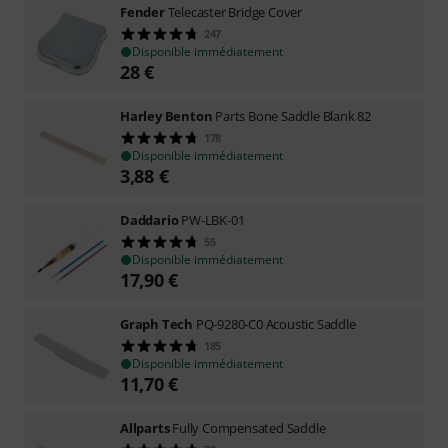
Fender
Telecaster Bridge Cover
247
Disponible immédiatement
28
€
Harley Benton
Parts Bone Saddle Blank 82
178
Disponible immédiatement
3,88
€
Daddario
PW-LBK-01
55
Disponible immédiatement
17,90
€
Graph Tech
PQ-9280-C0 Acoustic Saddle
185
Disponible immédiatement
11,70
€
Allparts
Fully Compensated Saddle