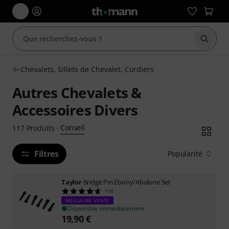
Démarr
Chevalets, Sillets de Chevalet, Cordiers
Autres Chevalets &
Accessoires Divers
Conseil
117
Produits
·
Filtres
Popularité
Taylor
Bridge Pin Ebony/Abalone Set
114
MEILLEURE VENTE
Disponible immédiatement
19,90
€