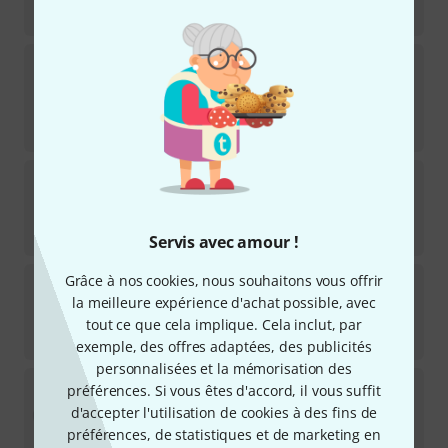
34
€
National Reso-Phonic
9,5" Sgl. Cone Bisc.
Resonator
21
Disponible sous 2–3 semaines
157
€
Graph Tech
PS-9280-C0 Acoustic Saddle BL
24
Disponible immédiatement
12,70
€
Servis avec amour !
Grâce à nos cookies, nous souhaitons vous offrir
Martin Guitar
Bridge Pin Liquid Metal Bone P
la meilleure expérience d'achat possible, avec
2
Disponible sous 12–15 semaines
tout ce que cela implique. Cela inclut, par
222
€
exemple, des offres adaptées, des publicités
personnalisées et la mémorisation des
Beard Guitars
Legend Cone
préférences. Si vous êtes d'accord, il vous suffit
12
d'accepter l'utilisation de cookies à des fins de
Disponible sous 2–3 semaines
préférences, de statistiques et de marketing en
127
€