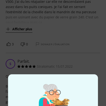
V300. J'ai du les réajuster car elle ne descendaient pas
assez dans les puits coniques. Je l'ai fait en serrant
l’extrémité de la cheville dans le mandrin de ma perceuse
puis en usinant avec du papier de verre grain 240. C'est un
peut fastidieux mais ça
Afficher plus
3
0
SIGNALER L'ÉVALUATION
Parfait.
S
Stratomatic 15.07.2022
Qualité de fabrication
Bon petit produit, pas cher, qui change radicalement
l’aspect d’une guitare. Utilisée pour remplacer les chevilles
en plastique blanc (jaunies et dépareillées) d’une vieille
guitare « Lucky » de 1995, elles sont de bonne qualité et se