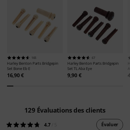
165
67
Harley Benton
Parts Bridgepin
Harley Benton
Parts Bridgepin
H
Set Bone Eb E
Set TL Aba Eye
A
16,90 €
9,90 €
129
Évaluations des clients
Évaluer
4.7
/ 5