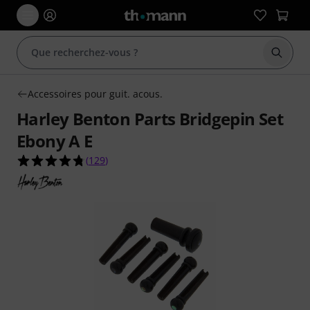
Démarr
Accessoires pour guit. acous.
Harley Benton Parts Bridgepin Set
Ebony A E
4.7 étoiles sur 5 d'après 129 évaluations clients
(
129
)