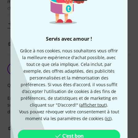
montent directement, et sans aucun ponçage, dans le
chevalet d’origine. Je n’ai eu aucun problème de finition
dans le lot que j’ai
Afficher plus
Servis avec amour !
0
0
SIGNALER L'ÉVALUATION
Grâce à nos cookies, nous souhaitons vous offrir
la meilleure expérience d'achat possible, avec
tout ce que cela implique. Cela inclut, par
Parfait
G
exemple, des offres adaptées, des publicités
Gwendal 08.01.2022
personnalisées et la mémorisation des
préférences. Si vous êtes d'accord, il vous suffit
Qualité de fabrication
d'accepter l'utilisation de cookies à des fins de
En remplacement de chevilles d'origine en plastique, elles
préférences, de statistiques et de marketing en
sont parfaites. Par contre j'ai du repercer les trous (mèche
cliquant sur "D'accord!" (
afficher tout
).
de 5 mm).
Vous pouvez révoquer votre consentement à tout
moment via les paramètres de cookies (
ici
).
0
1
SIGNALER L'ÉVALUATION
C'est bon