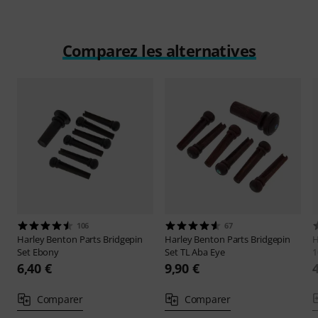
Comparez les alternatives
106
67
Harley Benton
Parts Bridgepin
Harley Benton
Parts Bridgepin
H
Set Ebony
Set TL Aba Eye
1
6,40 €
9,90 €
Comparer
Comparer