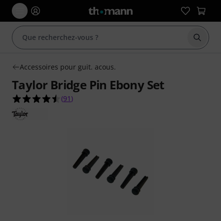
Démarr
Accessoires pour guit. acous.
Taylor Bridge Pin Ebony Set
4.5 étoiles sur 5 d'après 91 évaluations clients
(
91
)