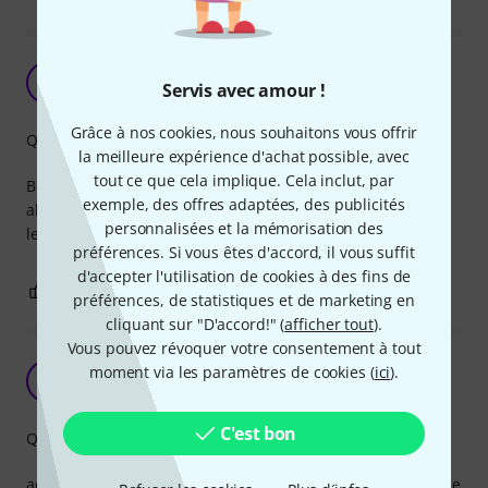
Pas adaptées pour ma GS mini
S
Servis avec amour !
Saldolar 23.10.2025
Grâce à nos cookies, nous souhaitons vous offrir
Qualité de fabrication
la meilleure expérience d'achat possible, avec
tout ce que cela implique. Cela inclut, par
Beau produit mais beaucoup trop fines pour ma GS mini
exemple, des offres adaptées, des publicités
alors que Taylor indique qu'elles sont adaptées à toutes
personnalisées et la mémorisation des
leurs guitares...
préférences. Si vous êtes d'accord, il vous suffit
d'accepter l'utilisation de cookies à des fins de
1
0
SIGNALER L'ÉVALUATION
préférences, de statistiques et de marketing en
cliquant sur "D'accord!" (
afficher tout
).
Vous pouvez révoquer votre consentement à tout
bien mieux que le plastique
moment via les paramètres de cookies (
ici
).
S
SOL7 30.04.2020
C'est bon
Qualité de fabrication
achetées pour remplacer les chevilles en plastique d'origine