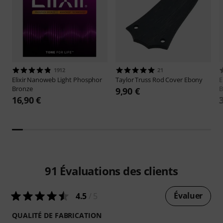
1912
21
Elixir
Nanoweb Light Phosphor
Taylor
Truss Rod Cover Ebony
E
Bronze
B
9,90 €
16,90 €
91
Évaluations des clients
Évaluer
4.5
/ 5
QUALITÉ DE FABRICATION