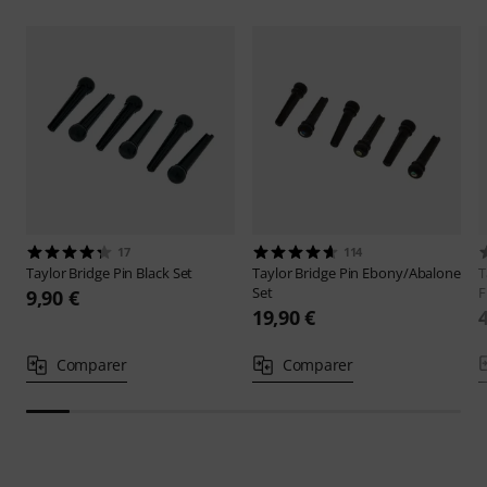
17
114
Taylor
Bridge Pin Black Set
Taylor
Bridge Pin Ebony/Abalone
T
Set
F
9,90 €
19,90 €
Comparer
Comparer