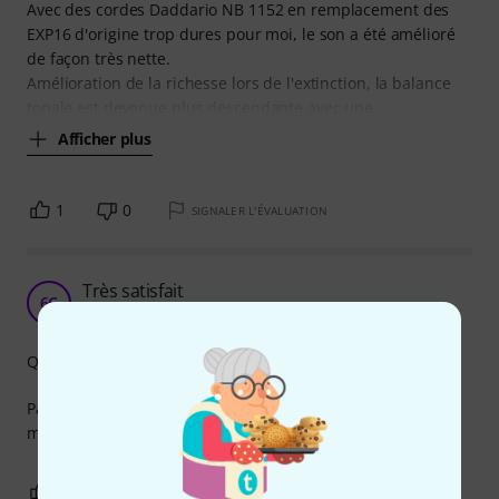
Avec des cordes Daddario NB 1152 en remplacement des
EXP16 d'origine trop dures pour moi, le son a été amélioré
de façon très nette.
Amélioration de la richesse lors de l'extinction, la balance
tonale est devenue plus descendante avec une
Afficher plus
1
0
SIGNALER L'ÉVALUATION
Très satisfait
6C
6 cordes 19.03.2021
Qualité de fabrication
Pas de problème de taille. Sustain magnifique qui réveille
ma vieille kawai folk (45 ans)
0
0
SIGNALER L'ÉVALUATION