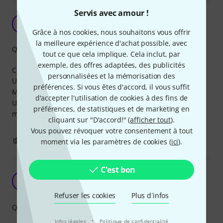
Servis avec amour !
C
Chelolo 22.07.2020
Grâce à nos cookies, nous souhaitons vous offrir
la meilleure expérience d'achat possible, avec
Qualité de fabrication
tout ce que cela implique. Cela inclut, par
exemple, des offres adaptées, des publicités
Change un peu le son .
personnalisées et la mémorisation des
Un peu plus métallique.
préférences. Si vous êtes d'accord, il vous suffit
Mais pas très esthétique.
d'accepter l'utilisation de cookies à des fins de
Un peu trop gros et grossiers.
préférences, de statistiques et de marketing en
malgré ça améliore un peu le brillant du son et le sustain.
cliquant sur "D'accord!" (
afficher tout
).
Vous pouvez révoquer votre consentement à tout
0
0
SIGNALER L'ÉVALUATION
moment via les paramètres de cookies (
ici
).
C'est bon
Placage en laiton
A
AurelienB77 04.03.2026
Refuser les cookies
Plus d´infos
Qualité de fabrication
·
Infos légales
Politique de confidentialité