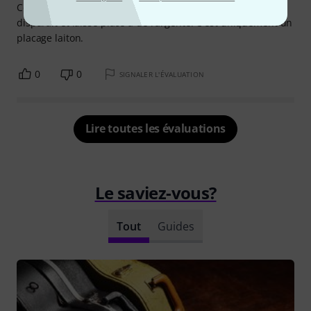
Convient parfaitement. Cependant avec le temps le doré
disparaît et laisse place à de l'argenté. C'est uniquement un
placage laiton.
0
0
SIGNALER L'ÉVALUATION
Lire toutes les évaluations
Le saviez-vous?
Tout
Guides