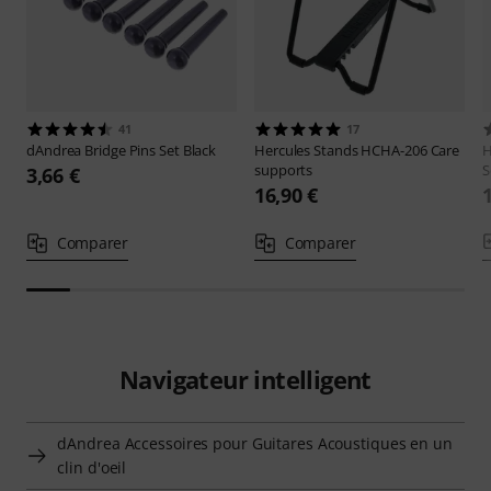
41
17
dAndrea
Bridge Pins Set Black
Hercules Stands
HCHA-206 Care
H
supports
S
3,66 €
16,90 €
Comparer
Comparer
Navigateur intelligent
dAndrea Accessoires pour Guitares Acoustiques en un
clin d'oeil