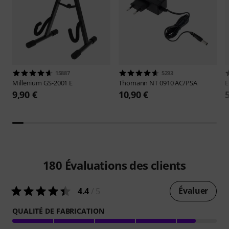
15887
5293
Millenium
GS-2001 E
Thomann
NT 0910 AC/PSA
E
9,90 €
10,90 €
180
Évaluations des clients
Évaluer
4.4
/ 5
QUALITÉ DE FABRICATION