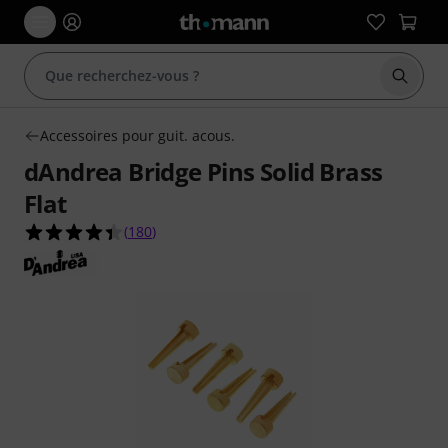
Démarr
Accessoires pour guit. acous.
dAndrea Bridge Pins Solid Brass
Flat
4.4 étoiles sur 5 d'après 180 évaluations clients
(
180
)