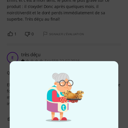
Enfin, et c'est à mon sens, le point le plus grave sur ce
produit : il s'oxyde! Donc après quelques mois, il
noircit/verdit et le doré perds immédiatement de sa
superbe. Très déçu au final!
1
0
SIGNALER L'ÉVALUATION
très déçu
E
Eric559 22.07.2016
Qualité de fabrication
Elles sont trop petites et ne maintiennent pas les cordes, ne
fonctionne sur aucune de mes guitares (martin 000 baby
martin et yamaha). en plus je n'ai plus l'emballage donc
impossible de renvoyer (mais bon là c'est de ma faute)
3
0
SIGNALER L'ÉVALUATION