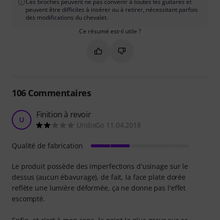
Ces broches peuvent ne pas convenir à toutes les guitares et
peuvent être difficiles à insérer ou à retirer, nécessitant parfois
des modifications du chevalet.
Ce résumé est-il utile ?
Marquer ce résumé comme utile
Marquer ce résumé comme in
106
Commentaires
Finition à revoir
U
UndixGo 11.04.2018
Qualité de fabrication
Le produit possède des imperfections d'usinage sur le
dessus (aucun ébavurage), de fait, la face plate dorée
reflète une lumière déformée, ça ne donne pas l'effet
escompté.