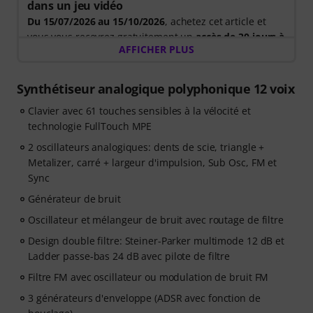
dans un jeu vidéo
Du 15/07/2026 au 15/10/2026
, achetez cet article et
vous vous recevrez gratuitement un
accès de 30 jours à
AFFICHER PLUS
la version complète de Syntorial
, le logiciel interactif
d'apprentissage auditif pour la programmation de
synthétiseurs.
Synthétiseur analogique polyphonique 12 voix
Au lieu de simplement regarder des vidéos, recréez
Clavier avec 61 touches sensibles à la vélocité et
des leads, des basses, des nappes et plus encore.
technologie FullTouch MPE
Recevez un retour immédiat et apprenez comment les
oscillateurs, les filtres, la modulation et les effets
2 oscillateurs analogiques: dents de scie, triangle +
interagissent pour créer de véritables sons. Votre code
Metalizer, carré + largeur d'impulsion, Sub Osc, FM et
promotionnel personnel vous sera automatiquement
Sync
envoyé par e-mail après votre commande. Aucune
Générateur de bruit
carte bancaire n'est requise. L'accès se termine
Oscillateur et mélangeur de bruit avec routage de filtre
automatiquement à l'issue de la période d'essai.
Veuillez noter que le logiciel est uniquement disponible
Design double filtre: Steiner-Parker multimode 12 dB et
en langue anglaise.
Ladder passe-bas 24 dB avec pilote de filtre
Filtre FM avec oscillateur ou modulation de bruit FM
3 générateurs d'enveloppe (ADSR avec fonction de