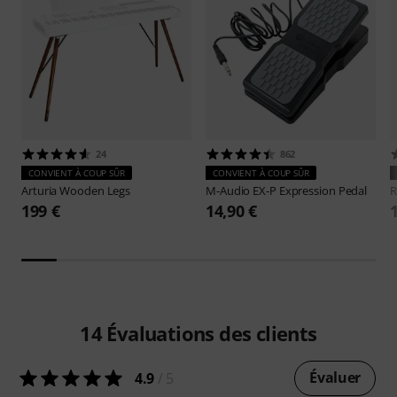
24
862
CONVIENT À COUP SÛR
CONVIENT À COUP SÛR
Arturia
Wooden Legs
M-Audio
EX-P Expression Pedal
R
199 €
14,90 €
14
Évaluations des clients
Évaluer
4.9
/ 5