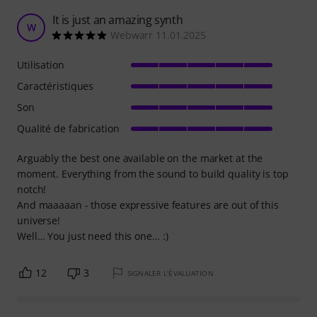
It is just an amazing synth
W
Webwarr 11.01.2025
Utilisation
Caractéristiques
Son
Qualité de fabrication
Arguably the best one available on the market at the
moment. Everything from the sound to build quality is top
notch!
And maaaaan - those expressive features are out of this
universe!
Well… You just need this one… :)
12
3
SIGNALER L'ÉVALUATION