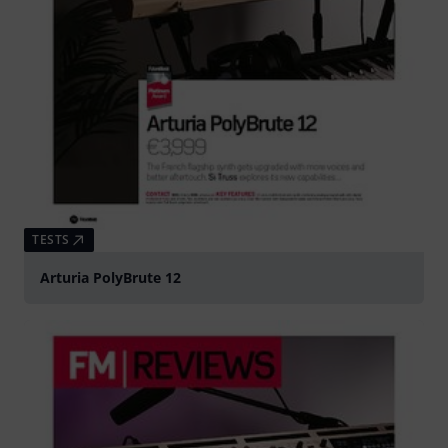
TESTS
Arturia PolyBrute 12