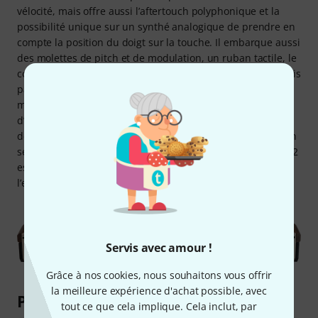
vélocité, mais offre aussi l’aftertouch polyphonique et la
possibilité unique sur un synthé analogique de prendre en
compte la position du doigt sur la touche. Il embarque aussi
des molettes de pitch et de modulation, un ruban tactile, le
contrôleur « Morphée » qui peut piloter simultanément trois
paramètres grâce à ses trois axes X, Y et Z. La puissante
matrice de modulation permet une grande liberté
d’affectation des sources de modulation et de leurs
destinations, avec plus de 64 connexions possibles pour un
seul preset. Difficile de faire plus expressif ! Le Polybrute 12
est donc tout aussi à l’aise en studio que sur scène, pour
l’exploration sonore que pour le jeu !
Servis avec amour !
Grâce à nos cookies, nous souhaitons vous offrir
la meilleure expérience d'achat possible, avec
Plus en détail
tout ce que cela implique. Cela inclut, par