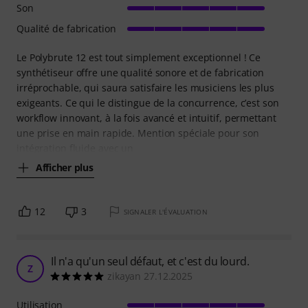
Son
Qualité de fabrication
Le Polybrute 12 est tout simplement exceptionnel ! Ce
synthétiseur offre une qualité sonore et de fabrication
irréprochable, qui saura satisfaire les musiciens les plus
exigeants. Ce qui le distingue de la concurrence, c’est son
workflow innovant, à la fois avancé et intuitif, permettant
une prise en main rapide. Mention spéciale pour son
intégration fluide avec un
Afficher plus
12
3
SIGNALER L'ÉVALUATION
Il n'a qu'un seul défaut, et c'est du lourd.
Z
zikayan 27.12.2025
Utilisation