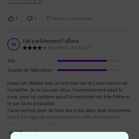
1
1
SIGNALER L'ÉVALUATION
Fait parfaitement l'affaire
M
MacWind 18.03.2023
Son
Qualité de fabrication
J'avais un Ukulélé avec un très bon son et j'avais besoin de
l'amplifier. Je ne suis pas déçu, l'investissement valait le
coup, pour un système passif la restitution est très fidèle et
le son facile à travailler.
J'avais surtout peur de faire des trous dans mon instrument
adoré. J'ai regardé attentivement la vidéo d'installation
(proposée en allemand et en
Afficher plus