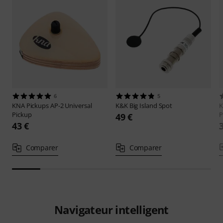
6
5
KNA Pickups
AP-2 Universal
K&K
Big Island Spot
K
Pickup
P
49 €
43 €
Comparer
Comparer
Navigateur intelligent