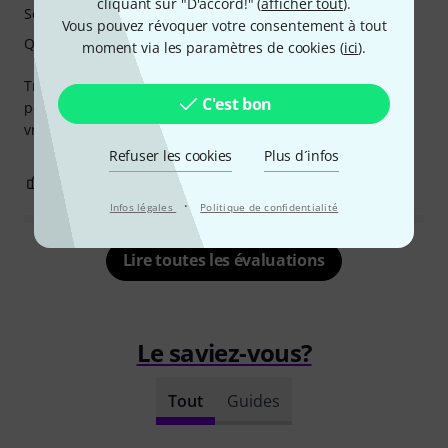
cliquant sur "D'accord!" (
afficher tout
).
Son
Vous pouvez révoquer votre consentement à tout
Qualité de fabrication
moment via les paramètres de cookies (
ici
).
Très bon produit pour un prix très raisonnable. Cela m’a
C'est bon
permis de sonoriser facilement mon ukulele et le son est
vraiment bien.
Refuser les cookies
Plus d´infos
0
0
SIGNALER L'ÉVALUATION
·
Infos légales
Politique de confidentialité
Lire toutes les évaluations
Le saviez-vous?
Tout
Guides