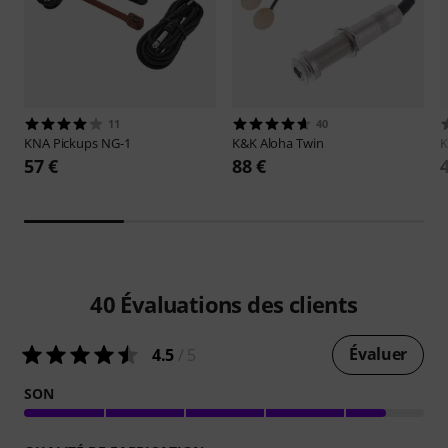
11
40
KNA Pickups
NG-1
K&K
Aloha Twin
57 €
88 €
40
Évaluations des clients
Évaluer
4.5
/ 5
SON