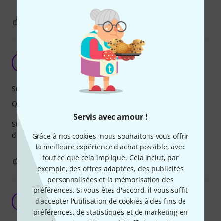
1
0
SIGNALER L'ÉVALUATION
Efficace
U
ukulélélé 16.05.2022
Son
Qualité de fabrication
Servis avec amour !
Simple à monter, son puissant et riche, à retravailler
derrière, le spectre étant très large. Du bon matériel.
Grâce à nos cookies, nous souhaitons vous offrir
la meilleure expérience d'achat possible, avec
tout ce que cela implique. Cela inclut, par
1
0
SIGNALER L'ÉVALUATION
exemple, des offres adaptées, des publicités
personnalisées et la mémorisation des
préférences. Si vous êtes d'accord, il vous suffit
Top
d'accepter l'utilisation de cookies à des fins de
M
Maxou54113 02.01.2023
préférences, de statistiques et de marketing en