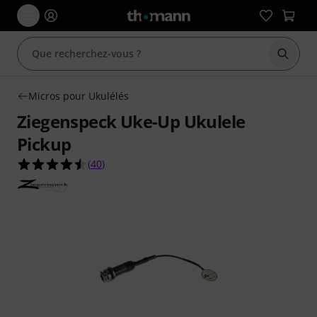
Démarr
Micros pour Ukulélés
Ziegenspeck Uke-Up Ukulele
Pickup
4.5 étoiles sur 5 d'après 40 évaluations clients
(
40
)