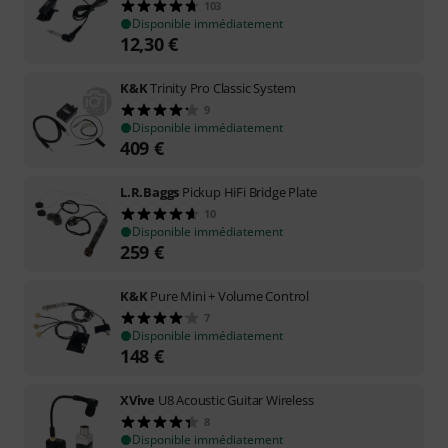
103
Disponible immédiatement
12,30
€
K&K
Trinity Pro Classic System
9
Disponible immédiatement
409
€
L.R.Baggs
Pickup HiFi Bridge Plate
10
Disponible immédiatement
259
€
K&K
Pure Mini + Volume Control
7
Disponible immédiatement
148
€
XVive
U8 Acoustic Guitar Wireless
8
Disponible immédiatement