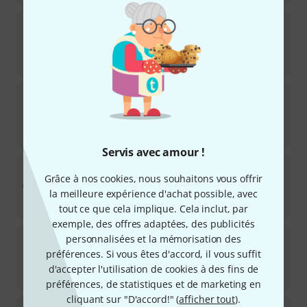
K&K
Pure Classic + Volume Control
6
Disponible immédiatement
178
€
K&K
Big Island Spot
5
Disponible immédiatement
49
€
Servis avec amour !
Schertler
Dyn-M-P48 Mandolin Micro
Grâce à nos cookies, nous souhaitons vous offrir
Disponible immédiatement
la meilleure expérience d'achat possible, avec
529
€
tout ce que cela implique. Cela inclut, par
exemple, des offres adaptées, des publicités
Ortega
OSWS86 Wireless System
personnalisées et la mémorisation des
8
préférences. Si vous êtes d'accord, il vous suffit
Disponible immédiatement
d'accepter l'utilisation de cookies à des fins de
119
€
préférences, de statistiques et de marketing en
cliquant sur "D'accord!" (
afficher tout
).