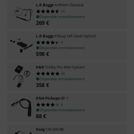
L.R.Baggs
Anthem Classical
23
Disponible immédiatement
269
€
L.R.Baggs
Pickup HiFi Duet Hybrid
8
Disponible immédiatement
598
€
K&K
Trinity Pro Mini System
44
Disponible immédiatement
358
€
KNA Pickups
BP-1
8
Disponible immédiatement
88
€
Korg
CM-300 BK