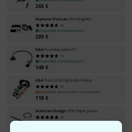
265
€
Seymour Duncan
SA-6 Mag Mic
90
Disponible immédiatement
289
€
K&K
Pure Maccaferri XT
15
Disponible immédiatement
148
€
K&K
Pure 12-String Guitar Pickup
10
Disponible dans environ une semaine
118
€
Schatten Design
HFN Player passiv
30
Disponible immédiatement
157
€