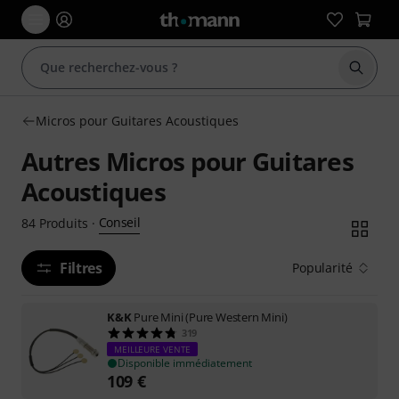
Démarr
Micros pour Guitares Acoustiques
Autres Micros pour Guitares
Acoustiques
Conseil
84
Produits
·
Filtres
Popularité
K&K
Pure Mini (Pure Western Mini)
319
MEILLEURE VENTE
Disponible immédiatement
109
€