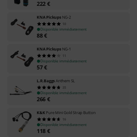
222
€
KNA Pickups
NG-2
10
Disponible immédiatement
88
€
KNA Pickups
NG-1
11
Disponible immédiatement
57
€
L.R.Baggs
Anthem SL
35
Disponible immédiatement
266
€
K&K
Pure Mini Gold Strap Button
16
Disponible immédiatement
118
€