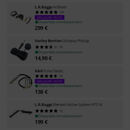
L.R.Baggs
Anthem
169
MEILLEURE VENTE
Disponible immédiatement
299
€
Harley Benton
Octopus Pickup
58
Disponible immédiatement
14,90
€
K&K
Pure Classic
58
MEILLEURE VENTE
Disponible immédiatement
138
€
L.R.Baggs
Element Active System VTC-N
16
Disponible immédiatement
199
€