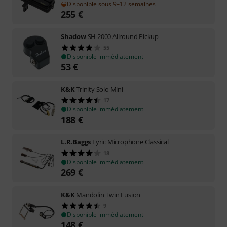
Disponible sous 9–12 semaines
255
€
Shadow
SH 2000 Allround Pickup
55
Disponible immédiatement
53
€
K&K
Trinity Solo Mini
17
Disponible immédiatement
188
€
L.R.Baggs
Lyric Microphone Classical
18
Disponible immédiatement
269
€
K&K
Mandolin Twin Fusion
9
Disponible immédiatement
148
€