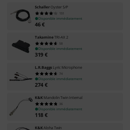
Schaller
Oyster S/P
151
Disponible immédiatement
46
€
Takamine
TRI-AX 2
58
Disponible immédiatement
319
€
L.R.Baggs
Lyric Microphone
74
Disponible immédiatement
274
€
K&K
Mandolin Twin Internal
36
Disponible immédiatement
118
€
K&K
Aloha Twin