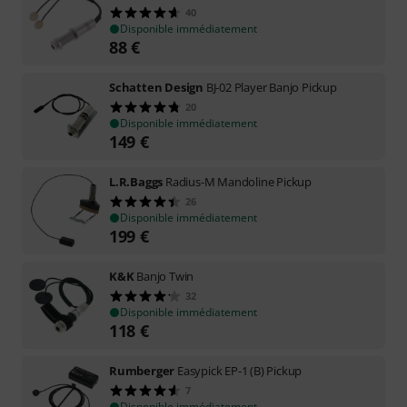
40
Disponible immédiatement
88
€
Schatten Design
BJ-02 Player Banjo Pickup
20
Disponible immédiatement
149
€
L.R.Baggs
Radius-M Mandoline Pickup
26
Disponible immédiatement
199
€
K&K
Banjo Twin
32
Disponible immédiatement
118
€
Rumberger
Easypick EP-1 (B) Pickup
7
Disponible immédiatement