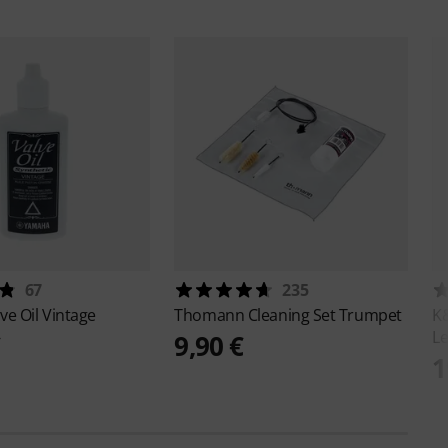
67
235
ve Oil Vintage
Thomann
Cleaning Set Trumpet
K
L
€
9,90 €
1