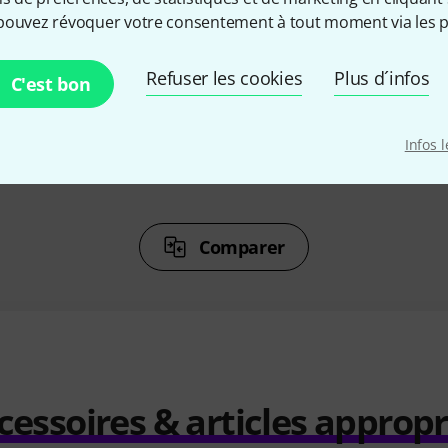
%
5%
pouvez révoquer votre consentement à tout moment via les p
ETÉ
ONT ACHETÉ
ON
Refuser les cookies
Plus d´infos
C'est bon
il for
Yamaha Valve Oil Light
La Tromb
e
11,90 €
Infos 
€
Comparer
cessoires & articles appropr