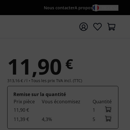
Nous contacter
A propos
FR / €
rrer la recherche avec le terme de recherche {searchTerm
11,90
€
313,16 € / l •
Tous les prix TVA incl. (TTC)
Remise sur la quantité
Prix pièce
Vous économisez
Quantité
11,90 €
1
11,39 €
4,3%
5