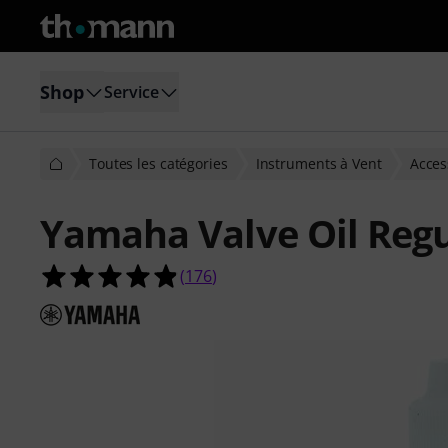
Shop
Service
Toutes les catégories
Instruments à Vent
Acces
Yamaha Valve Oil Regu
4.9 étoiles sur 5 d'après 176 évaluat
(
176
)