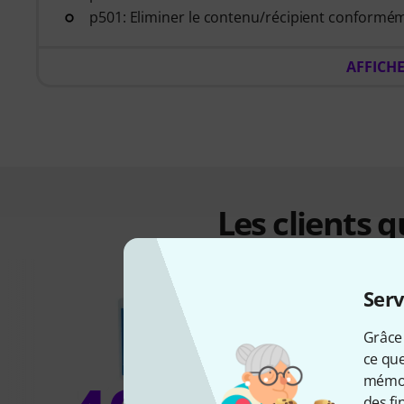
p501: Eliminer le contenu/récipient conformém
AFFICH
Les clients 
Serv
Grâce 
ce que
mémori
des fi