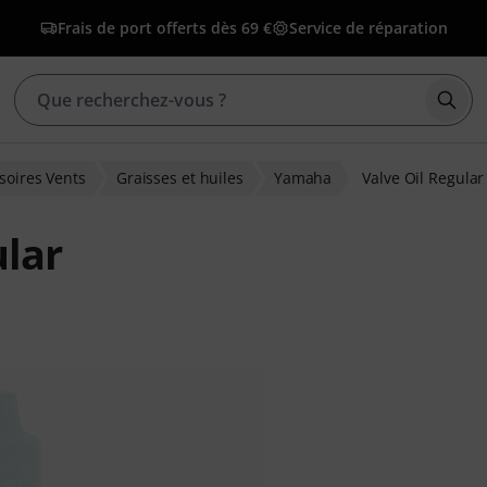
Frais de port offerts dès 69 €
Service de réparation
Déma
soires Vents
Graisses et huiles
Yamaha
Valve Oil Regular
lar
ions clients