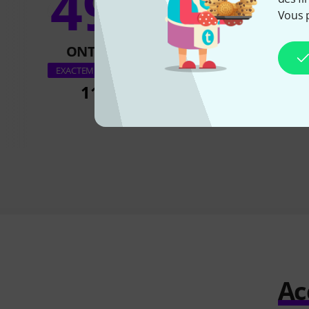
49%
8
Vous 
ONT ACHETÉ
ONT ACH
Yamaha Slide O
EXACTEMENT CE PRODUIT
Trombon
11,90 €
11,90 
Ac