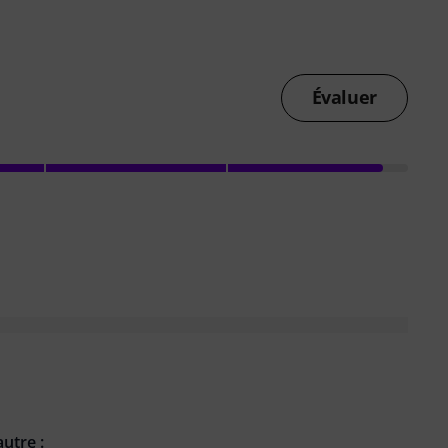
Évaluer
utre :