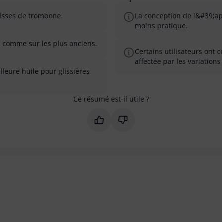
lisses de trombone.
La conception de l&#39;app
moins pratique.
fs comme sur les plus anciens.
Certains utilisateurs ont 
affectée par les variation
leure huile pour glissières
Ce résumé est-il utile ?
Marquer ce résumé comme utile
Marquer ce résumé comme