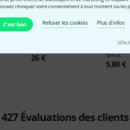
pouvez révoquer votre consentement à tout moment via les p
Refuser les cookies
Plus d´infos
C'est bon
598
Infos 
. 11 Rotor
K&M
14985 Trombone Stand
La Tromba
Special
26 €
5,80 €
427
Évaluations des clients