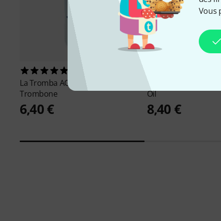
Vous 
28
66
La Tromba AG
Waterspray for
J. Meinlschmidt
JM Nr
Trombone
Oil
6,40 €
8,40 €