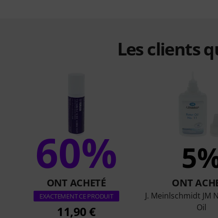
Les clients 
60%
5
ONT ACHETÉ
ONT ACH
J. Meinlschmidt JM 
EXACTEMENT CE PRODUIT
Oil
11,90 €