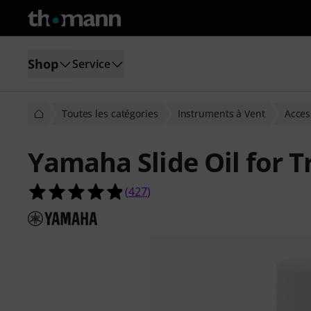
Shop
Service
Toutes les catégories
Instruments à Vent
Acces
Yamaha Slide Oil for
4.9 étoiles sur 5 d'après 427 évaluat
(
427
)