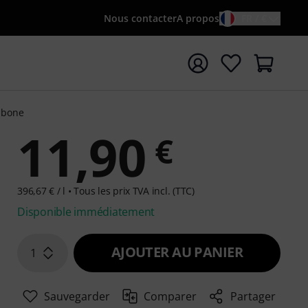
Nous contacter
A propos
FR / €
rrer la recherche avec le terme de recherche {searchTerm
ombone
11,90
€
396,67 € / l •
Tous les prix TVA incl. (TTC)
Disponible immédiatement
AJOUTER AU PANIER
1
Sauvegarder
Comparer
Partager