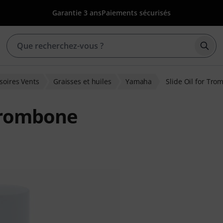
Garantie 3 ans
Paiements sécurisés
Déma
soires Vents
Graisses et huiles
Yamaha
Slide Oil for Tr
 Trombone
ions clients