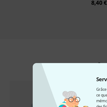
8,40 €
Ac
Serv
Grâce 
ce que
mémori
des fi