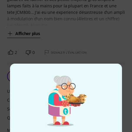
lampes faits à la mains pour la plupart en France et une
tete JCM800... J'ai eu une experience désastreuse d'un ampli
à modulation d'un nom bien connu (4lettres et un chiffre)
j'ai détesté. Alors me
Afficher plus
2
0
SIGNALER L'ÉVALUATION
J
jimmini 05.04.2021
Utilisation
Caractéristiques
Son
Qualité de fabrication
Magnifique en son clair, demande un peu plus d'attention