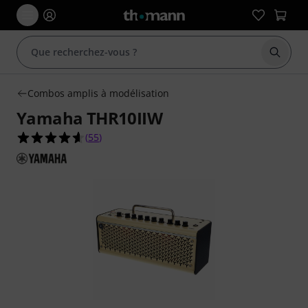
Démarr
Combos amplis à modélisation
Yamaha THR10IIW
4.6 étoiles sur 5 d'après 55 évaluations clients
(
55
)