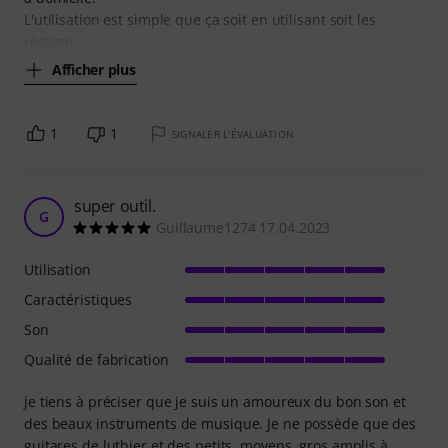
L'utilisation est simple que ça soit en utilisant soit les
réglage
Afficher plus
1
1
SIGNALER L'ÉVALUATION
super outil.
G
Guillaume1274 17.04.2023
Utilisation
Caractéristiques
Son
Qualité de fabrication
je tiens à préciser que je suis un amoureux du bon son et
des beaux instruments de musique. Je ne possède que des
guitares de luthier et des petits, moyens, gros amplis à