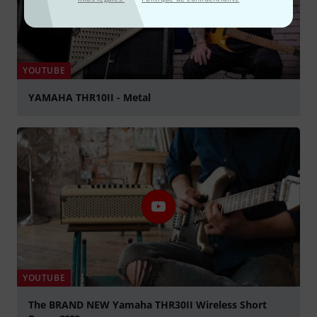
YOUTUBE
YAMAHA THR10II - Metal
Jouer
YOUTUBE
The BRAND NEW Yamaha THR30II Wireless Short