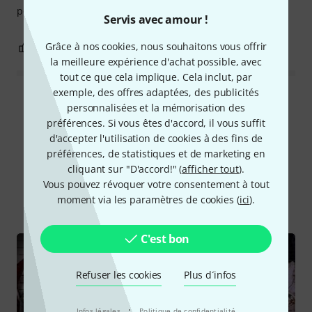
pour régler les sons saturés à bas volume.
Servis avec amour !
Grâce à nos cookies, nous souhaitons vous offrir
0
0
SIGNALER L'ÉVALUATION
la meilleure expérience d'achat possible, avec
tout ce que cela implique. Cela inclut, par
exemple, des offres adaptées, des publicités
Lire toutes les évaluations
personnalisées et la mémorisation des
préférences. Si vous êtes d'accord, il vous suffit
d'accepter l'utilisation de cookies à des fins de
préférences, de statistiques et de marketing en
Le saviez-vous?
cliquant sur "D'accord!" (
afficher tout
).
Vous pouvez révoquer votre consentement à tout
Tout
Vidéos
Guides
moment via les paramètres de cookies (
ici
).
C'est bon
Refuser les cookies
Plus d´infos
·
Infos légales
Politique de confidentialité