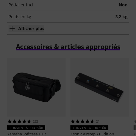
Pédalier incl.
Non
Poids en kg
3,2 kg
Afficher plus
Accessoires & articles appropriés
262
21
CONVIENT À COUP SÛR
CONVIENT À COUP SÛR
Yamaha
Softcase THR
Xsonic
Airstep YT Edition