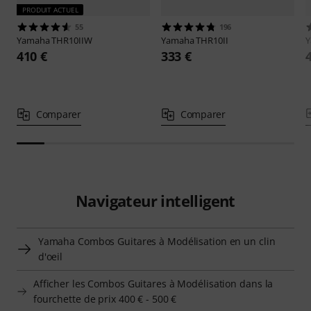
PRODUIT ACTUEL
55
196
Yamaha
THR10IIW
Yamaha
THR10II
410 €
333 €
Comparer
Comparer
Navigateur intelligent
Yamaha Combos Guitares à Modélisation en un clin
d'oeil
Afficher les Combos Guitares à Modélisation dans la
fourchette de prix 400 € - 500 €