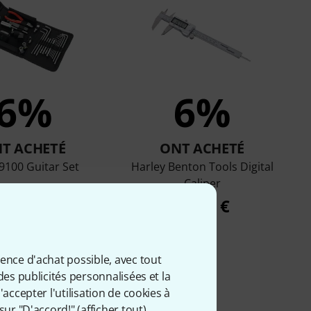
6%
6%
T ACHETÉ
ONT ACHETÉ
9100 Guitar Set
Harley Benton Tools Digital
Caliper
129 €
19,90 €
ience d'achat possible, avec tout
des publicités personnalisées et la
accepter l'utilisation de cookies à
sur "D'accord!" (
afficher tout
).