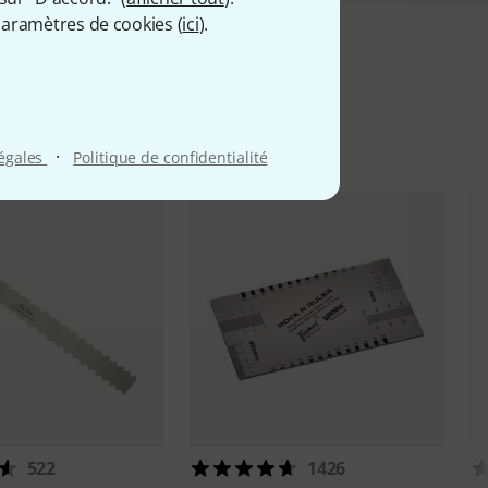
aramètres de cookies (
ici
).
iés
·
légales
Politique de confidentialité
522
1426