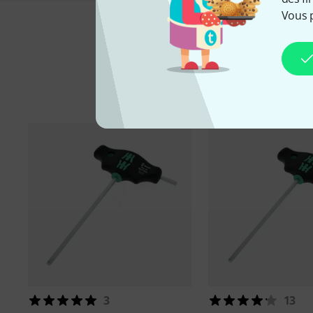
Vous 
Ac
3
13