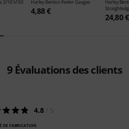
s 3/16"x150
Harley Benton
Feeler Gauges
Harley Ben
Straightedg
4,88 €
24,80 
9
Évaluations des clients
4.8
/ 5
É DE FABRICATION