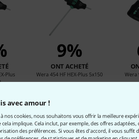
%
9%
ETÉ
ONT ACHETÉ
ON
X-Plus
Wera 454 HF HEX-Plus 5x150
Wera 
0
9,70 €
is avec amour !
à nos cookies, nous souhaitons vous offrir la meilleure expér
Comparer
 cela implique. Cela inclut, par exemple, des offres adaptées, 
sation des préférences. Si vous êtes d'accord, il vous suffit d'
ns de préférences, de statistiques et de marketing en cliquant 