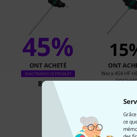
45%
15
ONT ACHETÉ
ONT ACH
Wera 454 HF HE
EXACTEMENT CE PRODUIT
3/16"x15
8,10 €
9,70 €
Serv
Grâce 
ce que
mémori
des fi