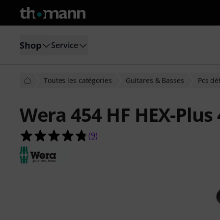
Shop
Service
Toutes les catégories
Guitares & Basses
Pcs dé
Wera 454 HF HEX-Plus
4.8 étoiles sur 5 d'après 9 évaluatio
(
9
)