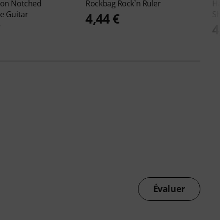
ton
Notched
Rockbag
Rock`n Ruler
H
e Guitar
Sh
4,44 €
€
4
Évaluer