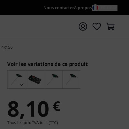
Nous contacter
A propos
FR / €
rrer la recherche avec le terme de recherche {searchTerm
s 4x150
Voir les variations de ce produit
8,10
€
Tous les prix TVA incl. (TTC)