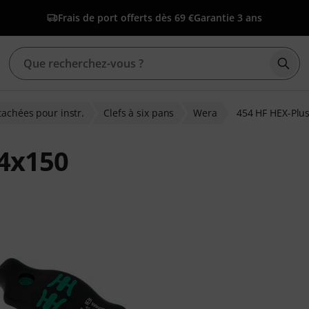
Frais de port offerts dès 69 €
Garantie 3 ans
Déma
tachées pour instr.
Clefs à six pans
Wera
454 HF HEX-Plu
 4x150
ns clients