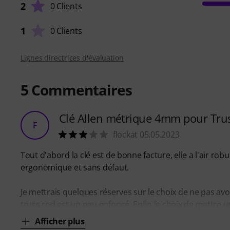
2
0 Clients
1
0 Clients
Lignes directrices d'évaluation
5
Commentaires
Clé Allen métrique 4mm pour Tru
F
flockat 05.05.2023
Tout d'abord la clé est de bonne facture, elle a l'air rob
ergonomique et sans défaut.
Je mettrais quelques réserves sur le choix de ne pas avoi
truss rod est un peu enfoncé. Enfin le choix de mettre u
Afficher plus