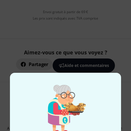
Envoi gratuit à partir de 69 €
Les prix sont indiqués avec TVA comprise
Aimez-vous ce que vous voyez ?
Partager
Aide et commentaires
Newsletters Thomann
Abonnez-vous à la newsletter Thomann et, avec un peu de