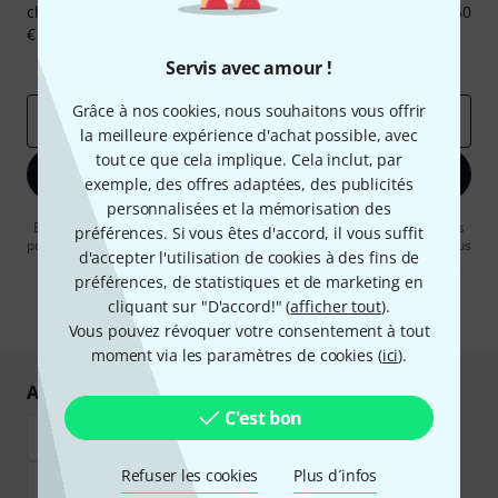
chance, gagnez l'un des 50 bons d'achat d'une valeur de 50
€ chacun!
Articles inspirants
Deals
Aperçus Thomann
Servis avec amour !
Grâce à nos cookies, nous souhaitons vous offrir
Adresse e-mail
*
la meilleure expérience d'achat possible, avec
tout ce que cela implique. Cela inclut, par
S'inscrire maintenant
exemple, des offres adaptées, des publicités
personnalisées et la mémorisation des
En cliquant sur "S'inscrire maintenant", vous acceptez de recevoir des
préférences. Si vous êtes d'accord, il vous suffit
publicités par e-mail. La désinscription est possible à tout moment. Vous
d'accepter l'utilisation de cookies à des fins de
pouvez trouver plus d'informations à ce sujet dans notre
Politique de
préférences, de statistiques et de marketing en
confidentialité
.
cliquant sur "D'accord!" (
afficher tout
).
* Requis
Vous pouvez révoquer votre consentement à tout
moment via les paramètres de cookies (
ici
).
Achetez et payez en toute sécurité
C'est bon
Refuser les cookies
Plus d´infos