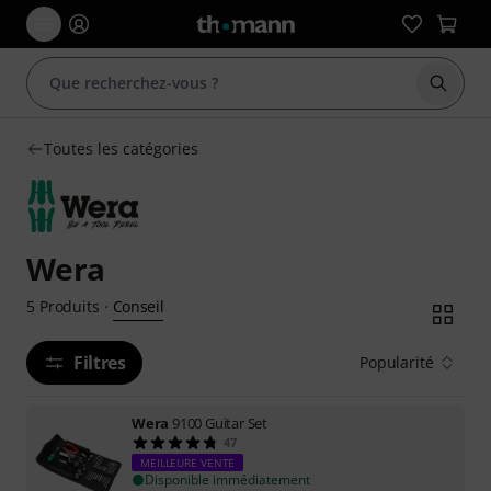
Démarr
Toutes les catégories
Wera
Conseil
5
Produits
·
Filtres
Popularité
Wera
9100 Guitar Set
47
MEILLEURE VENTE
Disponible immédiatement