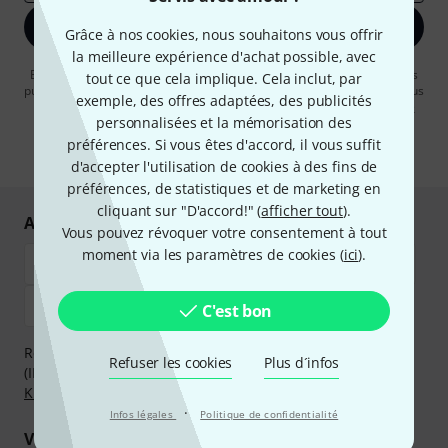
S'inscrire maintenant
Grâce à nos cookies, nous souhaitons vous offrir
la meilleure expérience d'achat possible, avec
En cliquant sur "S'inscrire maintenant", vous acceptez de recevoir des
tout ce que cela implique. Cela inclut, par
publicités par e-mail. La désinscription est possible à tout moment. Vous
exemple, des offres adaptées, des publicités
pouvez trouver plus d'informations à ce sujet dans notre
Politique de
personnalisées et la mémorisation des
confidentialité
.
préférences. Si vous êtes d'accord, il vous suffit
* Requis
d'accepter l'utilisation de cookies à des fins de
préférences, de statistiques et de marketing en
cliquant sur "D'accord!" (
afficher tout
).
Achetez et payez en toute sécurité
Vous pouvez révoquer votre consentement à tout
moment via les paramètres de cookies (
ici
).
C'est bon
Réglez de manière sûre et sécurisée par Virement
Refuser les cookies
Plus d´infos
(IBAN/BIC), PayPal, Amazon Pay,
Klarna Payer Maintenant
,
Klarna Payer en 3 fois
ou Carte de crédit.
·
Infos légales
Politique de confidentialité
Vos avantages