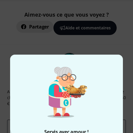
Aimez-vous ce que vous voyez ?
Partager
Aide et commentaires
Newsletters Thomann
Abonnez-vous à la newsletter Thomann et, avec un peu de
chance, gagnez l'un des 50 bons d'achat d'une valeur de 50
€ chacun!
Articles inspirants
Deals
Aperçus Thomann
Adresse e-mail
*
Servis avec amour !