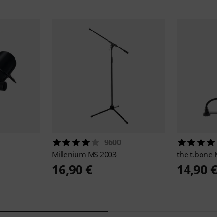
9600
Millenium
MS 2003
the t.bone
16,90 €
14,90 