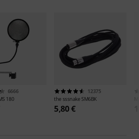
6666
12375
MS 180
the sssnake
SM6BK
M
€
5,80 €
1