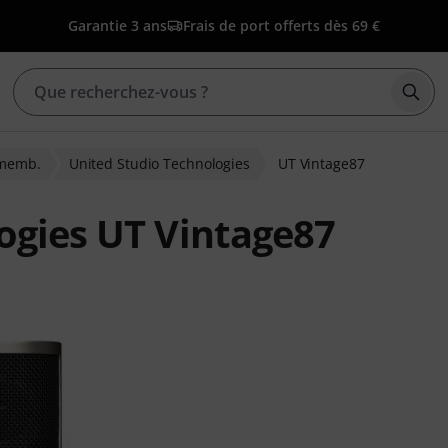
Garantie 3 ans
Frais de port offerts dès 69 €
Déma
 memb.
United Studio Technologies
UT Vintage87
ogies UT Vintage87
ns clients