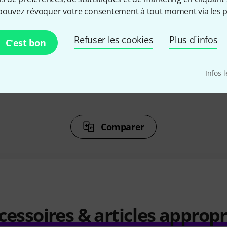
%
6%
pouvez révoquer votre consentement à tout moment via les p
ETÉ
ONT ACHETÉ
ON
Refuser les cookies
Plus d´infos
C'est bon
nologies UT
Slate Digital ML-1A
Aim 
349 €
Infos 
Comparer
cessoires & articles appropr