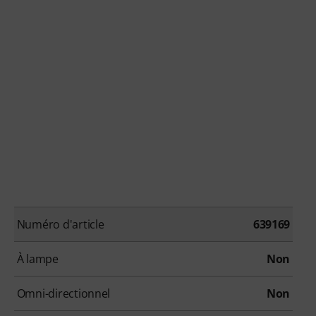
Numéro d'article
639169
À lampe
Non
Omni-directionnel
Non