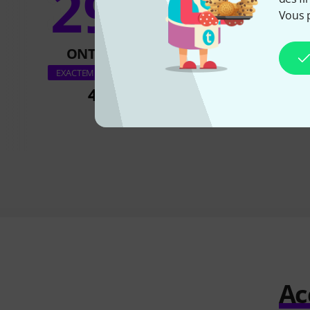
29%
17
Vous 
ONT ACHETÉ
ONT ACH
United Studio Tech
EXACTEMENT CE PRODUIT
Twin87
444 €
589 €
Ac