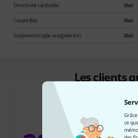
Directivité cardioïde
Oui
Coupe-Bas
Oui
Suspension type araignée incl.
Oui
Les clients 
Serv
Grâce 
ce que
mémori
des fi