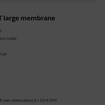
ET large membrane
s
ère isolée
cial
B avec atténuateur) à < 0,5 % DHT