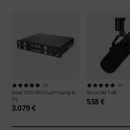
29
61
Neve
1073 DPX Dual Preamp &
Shure
SM 7 dB
EQ
538 €
3.079 €