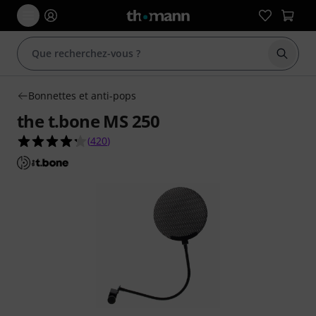
Démarr
Bonnettes et anti-pops
the t.bone MS 250
4.3 étoiles sur 5 d'après 420 évaluations clients
(
420
)