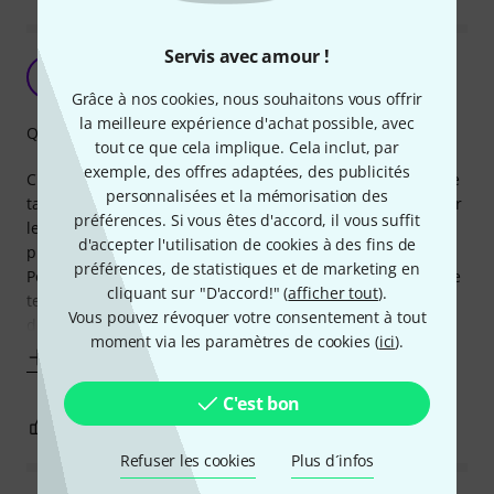
Servis avec amour !
T
Tupelo09 23.05.2024
Grâce à nos cookies, nous souhaitons vous offrir
la meilleure expérience d'achat possible, avec
Qualité de fabrication
tout ce que cela implique. Cela inclut, par
exemple, des offres adaptées, des publicités
C'est la première fois que j'utilise un filtre anti-pop donc, je
personnalisées et la mémorisation des
tache de voir si il y a une amélioration d'enregistrement sur
préférences. Si vous êtes d'accord, il vous suffit
le Zoom R8 et je sens me semble t'il, que le ton est un peu
d'accepter l'utilisation de cookies à des fins de
plus doux voir moins sec.
préférences, de statistiques et de marketing en
Pour le produit, j'espère que le col de cygne tiendra dans le
cliquant sur "D'accord!" (
afficher tout
).
temps, après si on le tourne et retourne tous le temps, je
Vous pouvez révoquer votre consentement à tout
douterais de sa
moment via les paramètres de cookies (
ici
).
Afficher plus
C'est bon
0
0
SIGNALER L'ÉVALUATION
Refuser les cookies
Plus d´infos