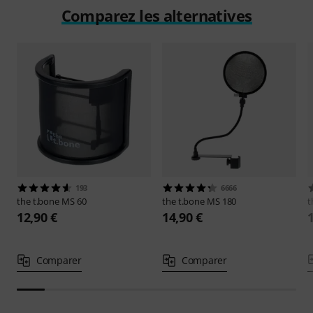
Comparez les alternatives
193
6666
the t.bone
MS 60
the t.bone
MS 180
t
12,90 €
14,90 €
Comparer
Comparer