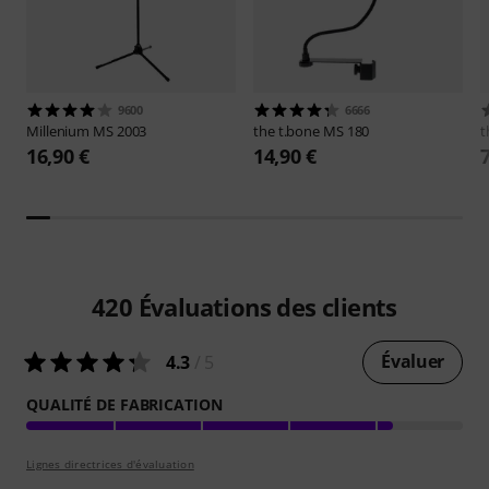
9600
6666
Millenium
MS 2003
the t.bone
MS 180
t
16,90 €
14,90 €
420
Évaluations des clients
Évaluer
4.3
/ 5
QUALITÉ DE FABRICATION
Lignes directrices d'évaluation