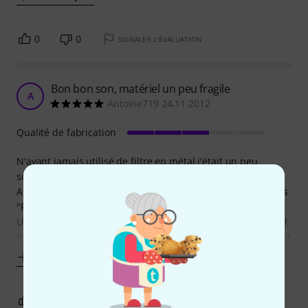
0
0
SIGNALER L'ÉVALUATION
Bon bon son, matériel un peu fragile
A
Antoine719 24.11.2012
Qualité de fabrication
N'ayant jamais utilisé de filtre en métal j'était un peu
sceptique mais vu les critique positive j'ai pris le risque.
Au final j'en suis super contant, fonctionne très bien sur les
"P" et laisse beaucoup de détail dans les aigus.
Une seule note un peu négative, il n'a pas l'air très solide, il
faut le manipulé avec précaution, j'ai déjà entendu des petit
Afficher plus
2
0
SIGNALER L'ÉVALUATION