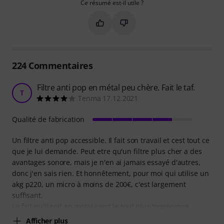
Ce résumé est-il utile ?
Marquer ce résumé comme utile
Marquer ce résumé comme in
224
Commentaires
Filtre anti pop en métal peu chère. Fait le taf.
T
Tenma 17.12.2021
Qualité de fabrication
Un filtre anti pop accessible. Il fait son travail et cest tout ce
que je lui demande. Peut etre qu'un filtre plus cher a des
avantages sonore, mais je n'en ai jamais essayé d'autres,
donc j'en sais rien. Et honnêtement, pour moi qui utilise un
akg p220, un micro à moins de 200€, c'est largement
suffisant.
Le fait qu'il soit en métal rend le tout plus hygiénique
Afficher plus