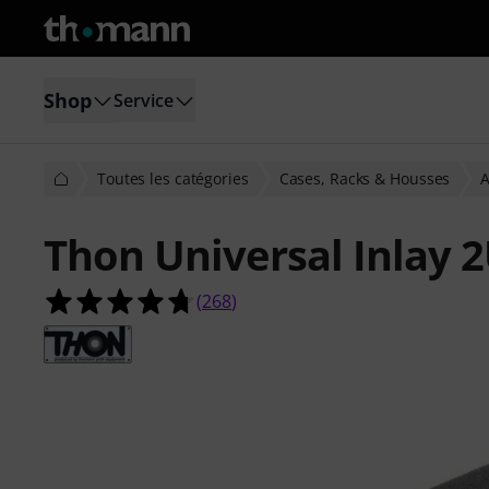
Shop
Service
Toutes les catégories
Cases, Racks & Housses
A
Thon Universal Inlay 
4.7 étoiles sur 5 d'après 268 évaluat
(
268
)