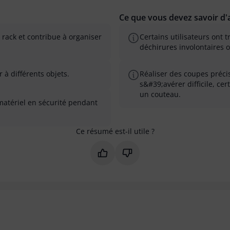
Ce que vous devez savoir d'a
 rack et contribue à organiser
Certains utilisateurs ont 
déchirures involontaires 
 à différents objets.
Réaliser des coupes préci
s&#39;avérer difficile, ce
un couteau.
matériel en sécurité pendant
Ce résumé est-il utile ?
Marquer ce résumé comme utile
Marquer ce résumé comme