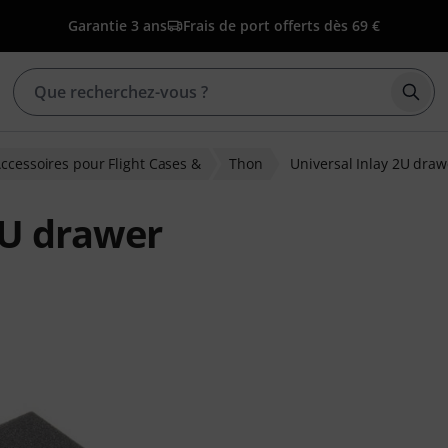
Garantie 3 ans
Frais de port offerts dès 69 €
Déma
ccessoires pour Flight Cases &
Thon
Universal Inlay 2U draw
2U drawer
ions clients