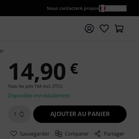
Nous contacter
A propos
FR / €
rrer la recherche avec le terme de recherche {searchTerm
er
14,90
€
Tous les prix TVA incl. (TTC)
Disponible immédiatement
AJOUTER AU PANIER
1
Sauvegarder
Comparer
Partager