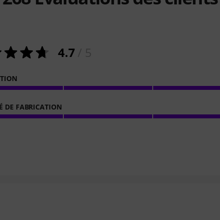
4.7
/ 5
ATION
É DE FABRICATION