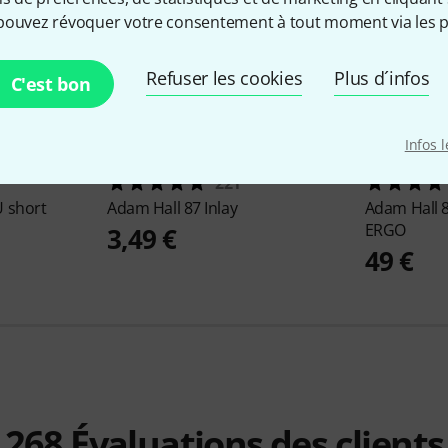
pouvez révoquer votre consentement à tout moment via les p
Refuser les cookies
Plus d´infos
C'est bon
Infos 
221
 short
Adam Hall
87 Inlay
Adam Hall
ERGO
3,49 €
49 €
268
Évaluations des clients