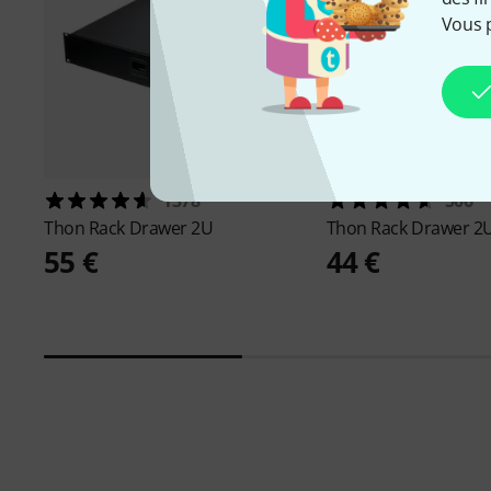
Vous 
1378
506
Thon
Rack Drawer 2U
Thon
Rack Drawer 2U
55 €
44 €