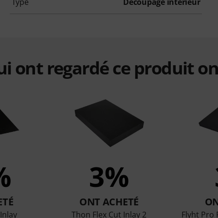
Type
Découpage intérieur
qui ont regardé ce produit on
%
3%
ETÉ
ONT ACHETÉ
ON
Inlay
Thon Flex Cut Inlay 2
Flyht Pro