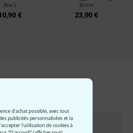
Box 5
30 mm
10,90 €
23,90 €
iés
ience d'achat possible, avec tout
des publicités personnalisées et la
accepter l'utilisation de cookies à
sur "D'accord!" (
afficher tout
).