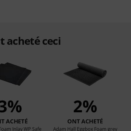
t acheté ceci
3%
2%
T ACHETÉ
ONT ACHETÉ
 Foam Inlay WP Safe
Adam Hall Eggbox Foam grey