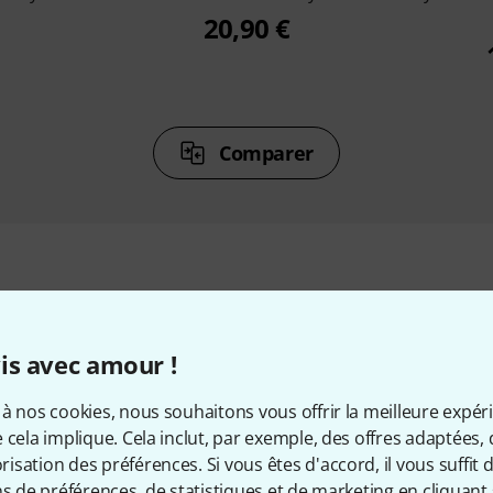
20,90 €
Comparer
cessoires & articles appropr
is avec amour !
à nos cookies, nous souhaitons vous offrir la meilleure expér
 cela implique. Cela inclut, par exemple, des offres adaptées, 
sation des préférences. Si vous êtes d'accord, il vous suffit d'
ns de préférences, de statistiques et de marketing en cliquant 