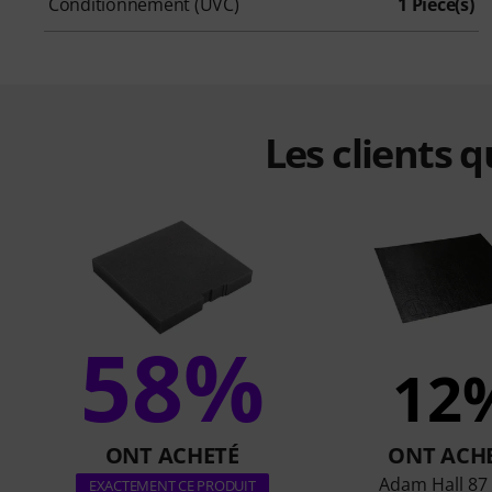
Conditionnement (UVC)
1 Pièce(s)
Les clients 
58%
12
ONT ACHETÉ
ONT ACH
Adam Hall 87 
EXACTEMENT CE PRODUIT