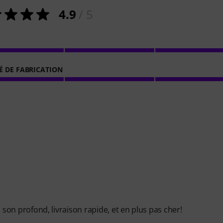
4.9
/ 5
É DE FABRICATION
s, son profond, livraison rapide, et en plus pas cher!