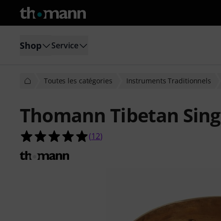
Shop
Service
Toutes les catégories
Instruments Traditionnels
Thomann Tibetan Sing
4.9 étoiles sur 5 d'après 12 évaluati
(
12
)