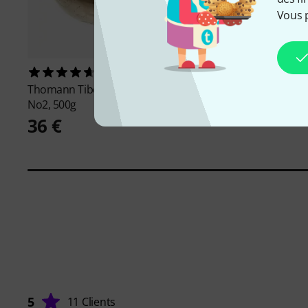
Vous 
71
10
Thomann
Tibetan Singing Bowl
Peter Hess
Zen Zimbe
No2, 500g
107 €
36 €
5
11 Clients