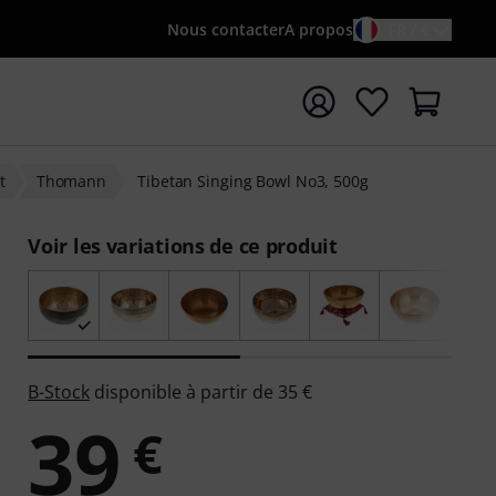
Nous contacter
A propos
FR / €
rrer la recherche avec le terme de recherche {searchTerm
t
Thomann
Tibetan Singing Bowl No3, 500g
Voir les variations de ce produit
B-Stock
disponible à partir de 35 €
39
€