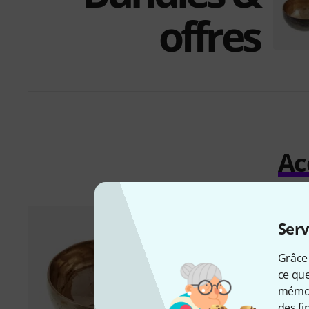
offres
Ac
Serv
Grâce 
ce que
mémori
des fi