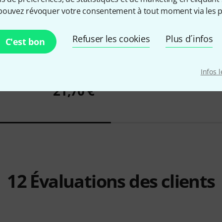
pouvez révoquer votre consentement à tout moment via les p
Refuser les cookies
Plus d´infos
C'est bon
3
ln, large
Traumzeit Verlag
Gesang Der
Millenium
T
Infos 
Stille Klangschalen
0,99 €
21,70 €
12
Évaluations des clients