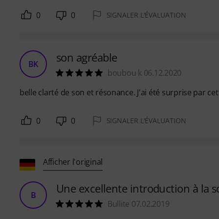
0
0
SIGNALER L'ÉVALUATION
son agréable
BK
boubou k 06.12.2020
belle clarté de son et résonance. J'ai été surprise par cet
0
0
SIGNALER L'ÉVALUATION
Afficher l'original
Une excellente introduction à la 
B
Bullite 07.02.2019