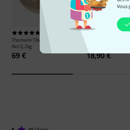
Vous 
38
65
Thomann
Tibetan Singing Bowl
Thomann
Tibetan Si
No12, 2kg
No12,500g
69 €
18,90 €
5
88 Clients