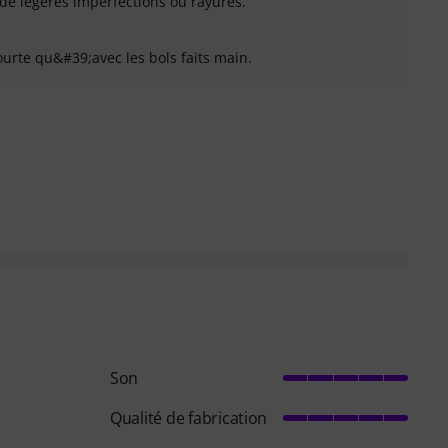
 de légères imperfections ou rayures.
ourte qu&#39;avec les bols faits main.
 inutile
Son
Qualité de fabrication