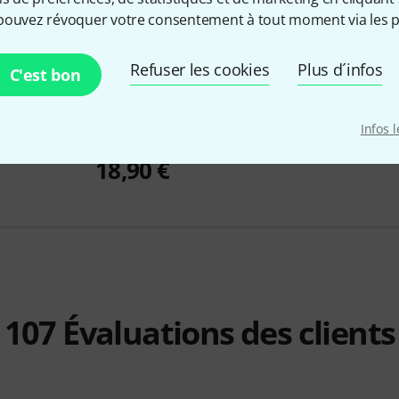
pouvez révoquer votre consentement à tout moment via les p
Refuser les cookies
Plus d´infos
C'est bon
219
nging Bowl
Thomann
Tibetan Singing Bowl
Koshi
Chim
Infos 
No2, 200g
41 €
18,90 €
107
Évaluations des clients