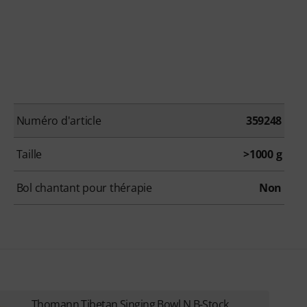
Numéro d'article
359248
Taille
>1000 g
Bol chantant pour thérapie
Non
Thomann Tibetan Singing Bowl N B-Stock