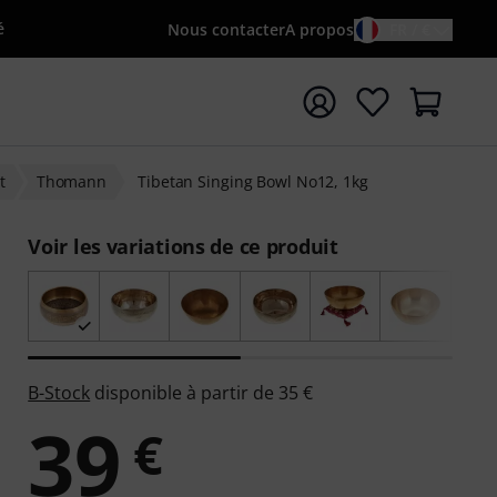
é
Nous contacter
A propos
FR / €
rrer la recherche avec le terme de recherche {searchTerm
t
Thomann
Tibetan Singing Bowl No12, 1kg
Voir les variations de ce produit
B-Stock
disponible à partir de 35 €
39
€