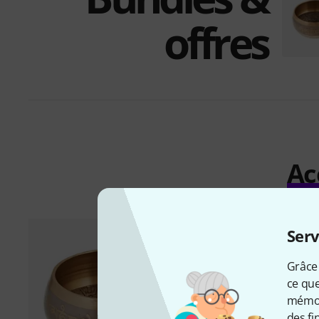
offres
Ac
Serv
Grâce 
ce que
mémori
des fi