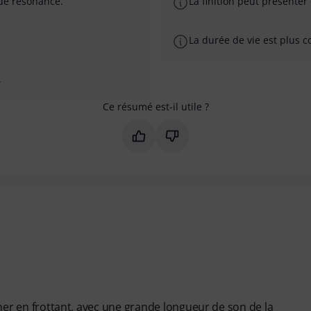
gue résonance.
La finition peut présenter
La durée de vie est plus c
.
Ce résumé est-il utile ?
Marquer ce résumé comme utile
Marquer ce résumé comme
onner en frottant, avec une grande longueur de son de la