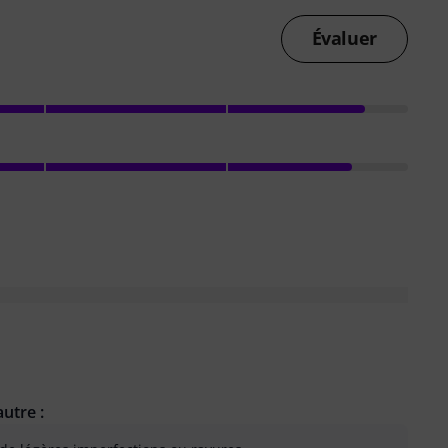
Évaluer
utre :