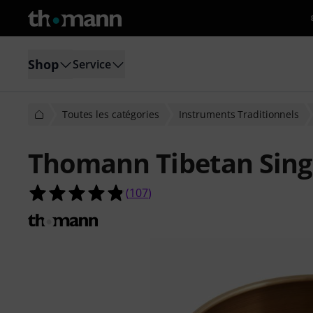
Shop
Service
Toutes les catégories
Instruments Traditionnels
Thomann Tibetan Sing
4.8 étoiles sur 5 d'après 107 évaluat
(
107
)