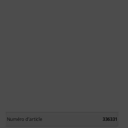
es au trombone de manière flexible, efficace et
n tout lieu. Aucun renouvellement automatique !
Numéro d'article
336331