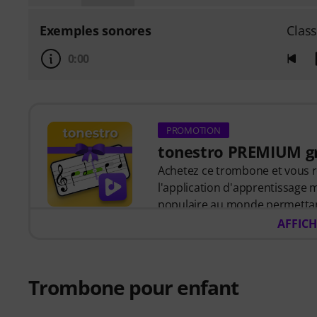
Exemples sonores
Class
0:00
PROMOTION
tonestro PREMIUM gr
Achetez ce trombone et vous r
l'application d'apprentissage 
populaire au monde permettan
pratique amusante.
AFFICH
Découvrez le monde de la mu
plus de
400 chansons avec u
qualité
et plus de
270 exercice
Trombone pour enfant
écoute pendant que vous jouez
retour immédiat sur la hauteur