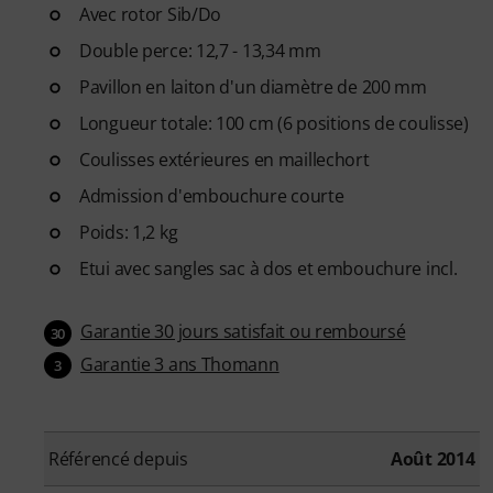
pour développer vos compétenc
Avec rotor Sib/Do
amusante - à tout moment et e
Double perce: 12,7 - 13,34 mm
Pavillon en laiton d'un diamètre de 200 mm
Longueur totale: 100 cm (6 positions de coulisse)
Coulisses extérieures en maillechort
Admission d'embouchure courte
Poids: 1,2 kg
Etui avec sangles sac à dos et embouchure incl.
Garantie 30 jours satisfait ou remboursé
30
Garantie 3 ans Thomann
3
Référencé depuis
Août 2014