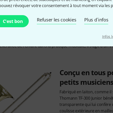
pouvez révoquer votre consentement à tout moment via les p
vent leur passion pour la musique et leur instrument, il est e
Refuser les cookies
Plus d´infos
. Et il vaut mieux éviter, pour les parents comme pour les enf
C'est bon
oblèmes techniques qu'ils ne sont pas encore capables d'iden
ond parfaitement aux besoins des enfants et leur offre une qu
Infos 
ées. Loin d'être un instrument bas de gamme conçu pour fair
évérance de l'enfant dans la pratique musicale, il s'agit d'un i
Conçu en tous po
petits musicien
Fabriqué en laiton, comme il 
Thomann TF-300 Junior bénéfic
transparente qui lui confère 
coulisse extérieure en maill