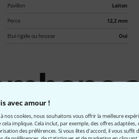
Pavillon
Laiton
Perce
12,2 mm
Etui rigide ou housse
Oui
ombone 
ux enfan
is avec amour !
à nos cookies, nous souhaitons vous offrir la meilleure expér
 cela implique. Cela inclut, par exemple, des offres adaptées, 
sation des préférences. Si vous êtes d'accord, il vous suffit d'
ns de préférences, de statistiques et de marketing en cliquant 