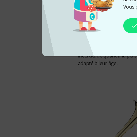
Vous 
Pour que les enfants conser
des instruments de qualité
soient confrontés à des pr
Thomann TF-300 Junior rép
fonctionnalités bien pens
incertitude quant à la pers
adapté à leur âge.