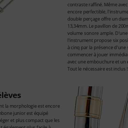
contraste raffiné. Même avec
encore perfectible, l'instrume
double perçage offre un dia
13,34mm. Le pavillon de 200
volume sonore ample. D'une 
l'instrument propose six posi
à cinq par la présence d'une
commencer à jouer immédiate
avec une embouchure et un ét
Tout le nécessaire est inclus !
élèves
nt la morphologie est encore
bone junior est équipé
léger et plus compact que les
t également plus facile à