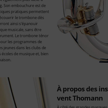
2kg. Son embouchure est de
istiques pratiques permettent
écouvrir le trombone dès
urront ainsi s'épanouir
ique musicale, sans être
instrument. Le trombone ténor
 pour les programmes de
 jeunes dans les clubs de
es écoles de musique et, bien
maison.
À propos des in
vent Thomann
À côté des grandes marques, 