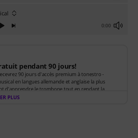
ical
0:00
atuit pendant 90 jours!
ecevrez 90 jours d'accès premium à tonestro -
musical en langues allemande et anglaise la plus
t d'apprendre le trombone tout en rendant la
ER PLUS
sique avec
60 leçons interactives étape par étape
,
n enregistrement d'accompagnement de haute
s ciblés
. Le Live-Feedback interactif de tonestro vous
, analyse chaque note jouée et vous donne un
 et le rythme. Profitez dès maintenant de l'occasion