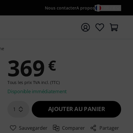
Nous contacter
A propos
FR / €
rrer la recherche avec le terme de recherche {searchTerm
ne
369
€
Tous les prix TVA incl. (TTC)
Disponible immédiatement
AJOUTER AU PANIER
1
Sauvegarder
Comparer
Partager