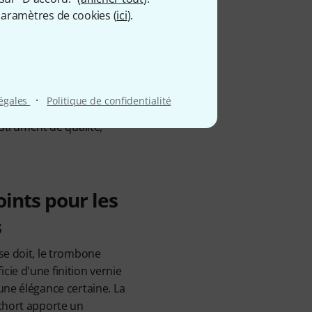
aramètres de cookies (
ici
).
ssentiel de leur fournir
ants, que ces derniers
tifier. Le trombone
alité constante et des
·
légales
Politique de confidentialité
e des économies par simple
nstrument de qualité,
ints pour les
s
se doit, le trombone
ie d'une finition vernie
une élégance certaine. La
echort apporte un