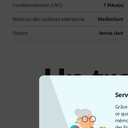
Conditionnement (UVC)
1 Pièce(s)
Matériau des coulisses extérieures
Maillechort
Finition
Vernis clair
Un tr
a
Serv
Grâce 
ce que
mémori
des fi