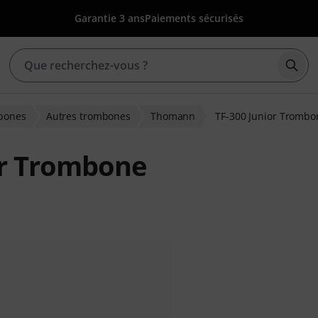
Garantie 3 ans
Paiements sécurisés
Déma
bones
Autres trombones
Thomann
TF-300 Junior Trombo
or Trombone
ons clients