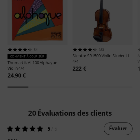
54
353
Stentor
SR1500 Violin Student II
A
CONVIENT À COUP SÛR
4/4
V
Thomastik
AL100 Alphayue
222 €
Violin 4/4
24,90 €
20
Évaluations des clients
Évaluer
5
/ 5