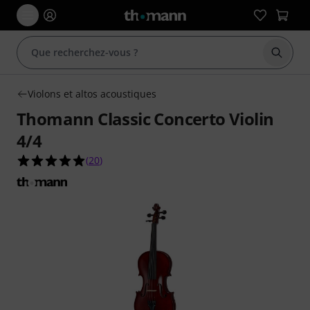
Démarr
Violons et altos acoustiques
Thomann Classic Concerto Violin
4/4
5.0 étoiles sur 5 d'après 20 évaluations clients
(
20
)