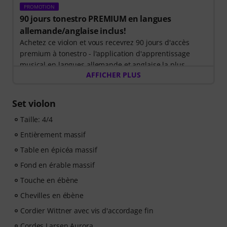
PROMOTION
90 jours tonestro PREMIUM en langues
allemande/anglaise inclus!
Achetez ce violon et vous recevrez 90 jours d'accès
premium à tonestro - l'application d'apprentissage
musical en langues allemande et anglaise la plus
AFFICHER PLUS
populaire au monde permettant d'apprendre le violon
tout en rendant la pratique amusante.
Découvrez le monde de la musique avec
60 leçons
Set violon
interactives étape par étape
, plus de
400 chansons
Taille: 4/4
avec un enregistrement d'accompagnement de haute
qualité
et plus de
270 exercices ciblés
. Le Live-
Entièrement massif
Feedback interactif de tonestro vous écoute pendant
Table en épicéa massif
que vous jouez, analyse chaque note jouée et vous
donne un retour immédiat sur la hauteur et le rythme.
Fond en érable massif
Profitez dès maintenant de l'occasion pour développer
Touche en ébène
vos compétences au violon de manière flexible, efficace
Chevilles en ébène
et amusante - à tout moment et en tout lieu. Aucun
renouvellement automatique !
Cordier Wittner avec vis d'accordage fin
Cordes Larsen Aurora