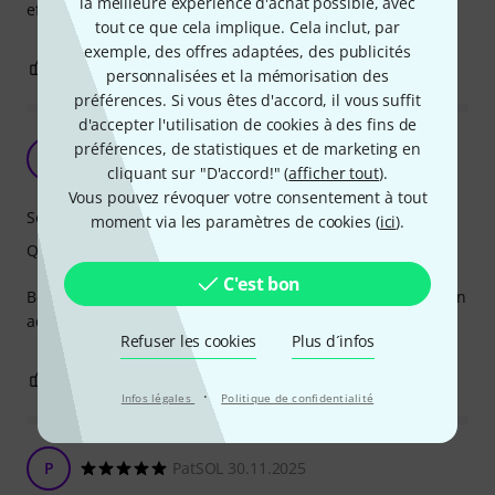
la meilleure expérience d'achat possible, avec
effectivement sa couleur m’a conquise.
tout ce que cela implique. Cela inclut, par
exemple, des offres adaptées, des publicités
1
0
SIGNALER L'ÉVALUATION
personnalisées et la mémorisation des
préférences. Si vous êtes d'accord, il vous suffit
d'accepter l'utilisation de cookies à des fins de
Très bon violent pour le prix :)
préférences, de statistiques et de marketing en
K
Keulkeulus 10.09.2025
cliquant sur "D'accord!" (
afficher tout
).
Vous pouvez révoquer votre consentement à tout
Son
moment via les paramètres de cookies (
ici
).
Qualité de fabrication
C'est bon
Bonne sonorité et bonne fabrication. Je suis content de mon
achat.
Refuser les cookies
Plus d´infos
0
0
SIGNALER L'ÉVALUATION
·
Infos légales
Politique de confidentialité
P
PatSOL 30.11.2025