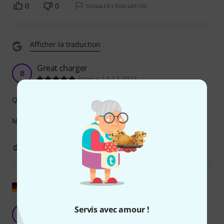
0
0
SIGNALER L'ÉVALUATION
Afficher la traduction
Great charger
B
bren-s 14.12.2023
Qualité de fabrication
No quibbles. Does what it says on the tin!
0
0
SIGNALER L'ÉVALUATION
Afficher l'original
Câble un peu court, mais sinon super
Servis avec amour !
L
LiveIsLive 21.02.2023