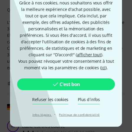
Grâce à nos cookies, nous souhaitons vous offrir
la meilleure expérience d'achat possible, avec
Qualité de fabrication
tout ce que cela implique. Cela inclut, par
L'alimentation remplit parfaitement sa fonction ; la limite de
exemple, des offres adaptées, des publicités
3 A a été testée avec un mini-PC et atteinte sans difficulté.
personnalisées et la mémorisation des
Elle ne dégage quasiment aucune chaleur. Seul bémol : le
préférences. Si vous êtes d'accord, il vous suffit
câble d'alimentation d'un mètre est vraiment trop court.
d'accepter l'utilisation de cookies à des fins de
Certes, cela est dû aux propriétés physiques du courant de
préférences, de statistiques et de marketing en
3 A, mais cela reste une limitation à l'usage, obligeant à
cliquant sur "D'accord!" (
afficher tout
).
utiliser des rallonges côté prise européenne, ce qui est
Vous pouvez révoquer votre consentement à tout
encombrant.
moment via les paramètres de cookies (
ici
).
0
0
SIGNALER L'ÉVALUATION
C'est bon
Refuser les cookies
Plus d´infos
Afficher l'original
·
Infos légales
Politique de confidentialité
fonctionne parfaitement, mais la longueur du
câble est très courte
M