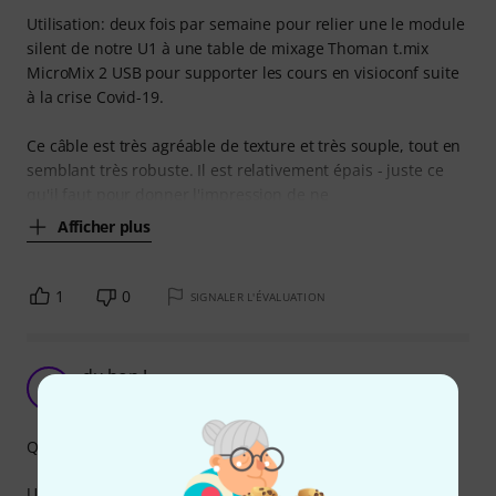
Utilisation: deux fois par semaine pour relier une le module
silent de notre U1 à une table de mixage Thoman t.mix
MicroMix 2 USB pour supporter les cours en visioconf suite
à la crise Covid-19.
Ce câble est très agréable de texture et très souple, tout en
semblant très robuste. Il est relativement épais - juste ce
qu'il faut pour donner l'impression de ne
Afficher plus
1
0
SIGNALER L'ÉVALUATION
du bon !
S
smouthcriminal 05.06.2025
Qualité de fabrication
Usage : Connexion entre synthés / boîtes à rythmes / carte