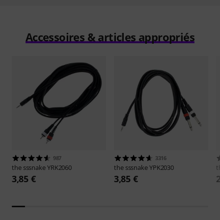
Accessoires & articles appropriés
987
3316
the sssnake
YRK2060
the sssnake
YPK2030
t
3,85 €
3,85 €