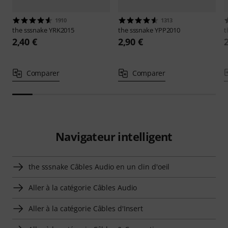
1910
1313
the sssnake
YRK2015
the sssnake
YPP2010
t
2,40 €
2,90 €
Comparer
Comparer
Navigateur intelligent
the sssnake Câbles Audio en un clin d'oeil
Aller à la catégorie Câbles Audio
Aller à la catégorie Câbles d'Insert