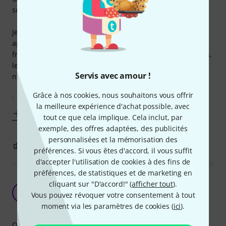
son
Je l’utilise depuis plusieurs semaines pour relier différents
appareils (synthés, boîtes à rythmes, interface audio), et
franchement, rien à redire. Les connecteurs sont bien fixés,
le câble ne fait pas cheap malgré le prix. Le signal passe
Servis avec amour !
nickel, pas de souffle ni de perte de niveau.
Grâce à nos cookies, nous souhaitons vous offrir
La
la meilleure expérience d'achat possible, avec
Afficher plus
tout ce que cela implique. Cela inclut, par
exemple, des offres adaptées, des publicités
personnalisées et la mémorisation des
0
0
SIGNALER L'ÉVALUATION
préférences. Si vous êtes d'accord, il vous suffit
d'accepter l'utilisation de cookies à des fins de
préférences, de statistiques et de marketing en
Bon cable, bien mieux que celles des enseignes
cliquant sur "D'accord!" (
afficher tout
).
non spécialisées
B
Vous pouvez révoquer votre consentement à tout
boulbiz 22.11.2021
moment via les paramètres de cookies (
ici
).
Qualité de fabrication