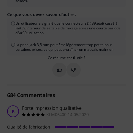
solides.
Ce que vous devez savoir d'autre :
Un utilisateur a signalé que le connecteur s&#39;était cassé à
l&#39;intérieur de sa table de mixage après une courte période
d&#39;utilisation.
La prise jack 3,5 mm peut être légèrement trop petite pour
certaines prises, ce qui peut entraîner un mauvais maintien.
Ce résumé est-il utile ?
Marquer ce résumé comme utile
Marquer ce résumé comme in
684
Commentaires
Forte impression qualitative
K
KLM06400 14.05.2020
Qualité de fabrication