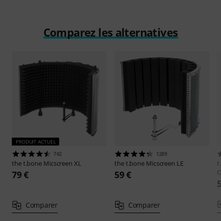
Comparez les alternatives
PRODUIT ACTUEL
742
1289
the t.bone
Micscreen XL
the t.bone
Micscreen LE
t
O
79 €
59 €
Comparer
Comparer