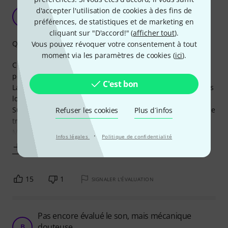
d'accepter l'utilisation de cookies à des fins de
Très bon produit
P
préférences, de statistiques et de marketing en
patbig34 08.04.2022
cliquant sur "D'accord!" (
afficher tout
).
Qualité de fabrication
Vous pouvez révoquer votre consentement à tout
moment via les paramètres de cookies (
ici
).
Cet écran phonique est très efficace pour ceux qui ne
peuvent pas aménager une pièce isolée phoniquement.
C'est bon
La tige de centrage du micro pourrait être un petit peu plus
longue (alors il y aurait 5 étoiles de moyenne).
Super en utilisant un Micro Rode 1. Vous obtiendrez déja de
Refuser les cookies
Plus d´infos
très bons enregistrements vocaux.
Merci à Thomann d'essayer de demander aux
·
Infos légales
Politique de confidentialité
Afficher plus
15
1
SIGNALER L'ÉVALUATION
Pas encore évalué le son, mais mécanique
douteuse.
B