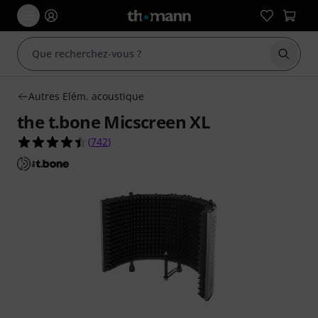
Démarr
Autres Elém. acoustique
the t.bone Micscreen XL
4.5 étoiles sur 5 d'après 742 évaluations clients
(
742
)