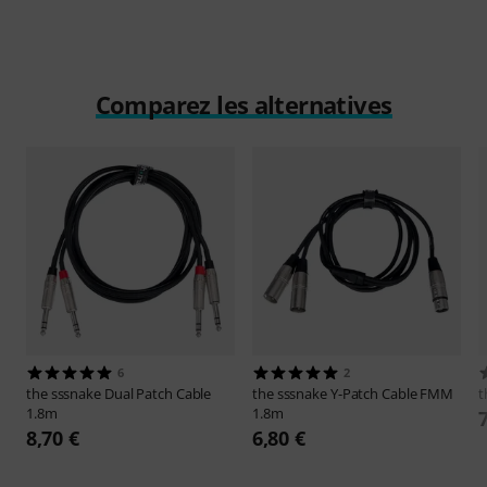
Comparez les alternatives
6
2
the sssnake
Dual Patch Cable
the sssnake
Y-Patch Cable FMM
t
1.8m
1.8m
8,70 €
6,80 €