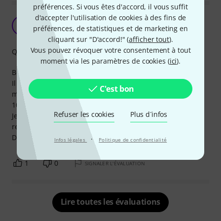
préférences. Si vous êtes d'accord, il vous suffit
d'accepter l'utilisation de cookies à des fins de
Pas cher mais...pas cher....!
C
préférences, de statistiques et de marketing en
Chirokee 11.05.2021
cliquant sur "D'accord!" (
afficher tout
).
Vous pouvez révoquer votre consentement à tout
Qualité de fabrication
moment via les paramètres de cookies (
ici
).
Bon Ok pas cher mais on sait pourquoi ....!
Il n'y en a pas deux de la même longueur ( de quelques
C'est bon
mmm à plusieurs cm : 6 cm pour des 60 cm à priori soit
10% ) et un qui ne fonctionne pas ...!
Refuser les cookies
Plus d´infos
Je les garde en fixe mais pour ce qui est de patcher et
repatcher, je vais m'en fabriquer ce sera plus sûr .
Donc pas cher mais ....heureusement !
·
Infos légales
Politique de confidentialité
1
0
SIGNALER L'ÉVALUATION
Lire toutes les évaluations