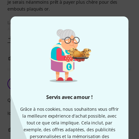
Je serais néanmoins prêt à payer plus chère pour des
embouts plaqués or.
La vente par 8 câbles et non par 6 pourrait être pratique
également, avec pourquoi pas l'arrivée des couleurs orange
Afficher plus
2
0
SIGNALER L'ÉVALUATION
Bon rapport qualité prix
A
Antoine_bson 14.03.2022
Servis avec amour !
Qualité de fabrication
Grâce à nos cookies, nous souhaitons vous offrir
Idéal pour faire un patche de qualité!!
la meilleure expérience d'achat possible, avec
tout ce que cela implique. Cela inclut, par
0
0
exemple, des offres adaptées, des publicités
SIGNALER L'ÉVALUATION
personnalisées et la mémorisation des