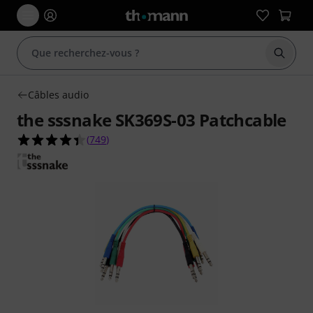
Démarr
Câbles audio
the sssnake SK369S-03 Patchcable
4.4 étoiles sur 5 d'après 749 évaluations clients
(
749
)