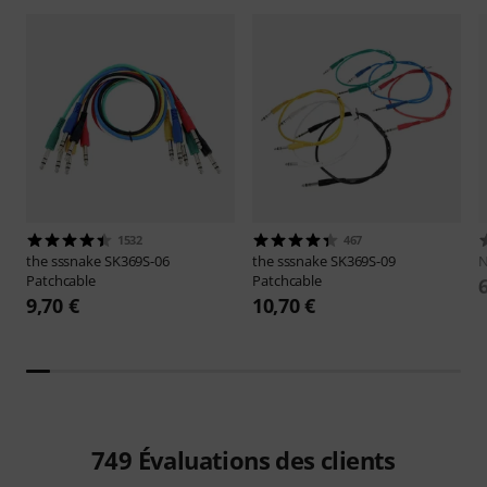
1532
467
the sssnake
SK369S-06
the sssnake
SK369S-09
N
Patchcable
Patchcable
9,70 €
10,70 €
749
Évaluations des clients