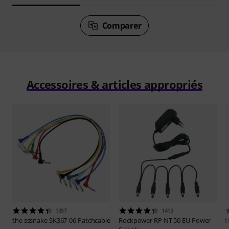
Comparer
Accessoires & articles appropriés
1357
1413
the sssnake
SK367-06 Patchcable
Rockpower
RP NT 50 EU Power
t