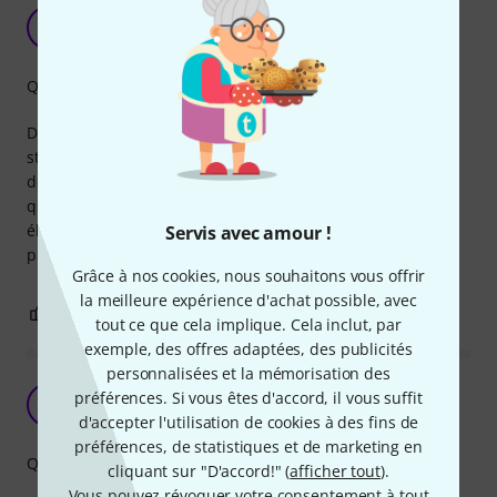
Bien mais longueur peu pratique
S
Scoup 20.01.2022
Qualité de fabrication
Des jacks basiques, de plusieurs couleur, et de qualité
standard. Le souci c'est qu'ils sont trop longs pour coller
deux pedales l'une à côté de l'autre, mais trop courts dès
qu'on a besoin de relier deux pédales un tout petit peu
éloignées. Bref pas pratique pour un pédal board. Mais
Servis avec amour !
probablement adapté pour certains cas particuliers.
Grâce à nos cookies, nous souhaitons vous offrir
la meilleure expérience d'achat possible, avec
0
0
SIGNALER L'ÉVALUATION
tout ce que cela implique. Cela inclut, par
exemple, des offres adaptées, des publicités
personnalisées et la mémorisation des
Ca a fait le Job
préférences. Si vous êtes d'accord, il vous suffit
CD
Christophe de Why not us 20.10.2025
d'accepter l'utilisation de cookies à des fins de
préférences, de statistiques et de marketing en
Qualité de fabrication
cliquant sur "D'accord!" (
afficher tout
).
Vous pouvez révoquer votre consentement à tout