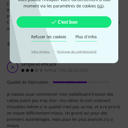
J'ai eu ces câbles pendant quelques temps. Jamais été pris
moment via les paramètres de cookies (
ici
).
en défaut. Parfait pour commencer à câbler des
pedalboards.
C'est bon
Cependant après avoir eu des câbles de meilleur qualité on
voit bien que leur performance est limitée (Bruit / pertes)
Refuser les cookies
Plus d´infos
0
0
SIGNALER L'ÉVALUATION
·
Infos légales
Politique de confidentialité
simple et efficace
A
Arthur_Tms 02.03.2022
Qualité de fabrication
Je voulais pour commencer mon pedalboard trouver des
cables patch pas trop cher. ces câbles là sont vraiment
chouettes même si la qualité n'est pas au top, et à ce prix là
on trouve difficilement mieux. Un grand oui pour des
premiers assemblages, mais pour les plus avancés il y a
mieux.