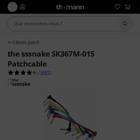
Démarr
Câbles patch
the sssnake SK367M-015
Patchcable
4.3 étoiles sur 5 d'après 3081 évaluations clients
(
3081
)