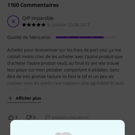
1160
Commentaires
Q/P imparable
B
B_Louvion 23.08.2017
Qualité de fabrication
Achetés pour économiser sur les frais de port (oui, ça me
coûtait moins cher de les acheter avec l'autre produit que
d'acheter l'autre produit seul), au final ils ont vite trouvé
leur place sur mon pédalier comportant 6 pédales. Sans
être de très grande facture ils font le taf et un peu de
couleur sous les pieds c'est toujours plus agréable! Et puis
ça évite de
Afficher plus
3
0
SIGNALER L'ÉVALUATION