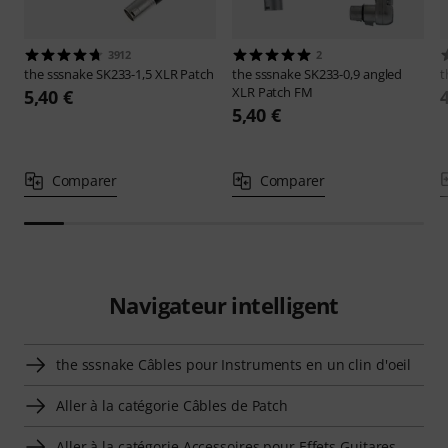
3912
2
the sssnake
SK233-1,5 XLR Patch
the sssnake
SK233-0,9 angled
t
XLR Patch FM
5,40 €
5,40 €
Comparer
Comparer
Navigateur intelligent
the sssnake Câbles pour Instruments en un clin d'oeil
Aller à la catégorie Câbles de Patch
Aller à la catégorie Accessoires pour Effets Guitares