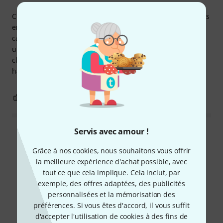
C'est la meilleure caisse claire de 12 pouces que j'aie jamais
entendue en 30 ans de batterie. Et surtout, associée à la
caisse claire Big Fat Steve's Donut de 12 pouces, on obtient
un son vraiment agréable, proche de celui d'une caisse
claire. Malheureusement, la finition chromée n'est pas à la
hauteur des standards Tama.
1
0
SIGNALER L'ÉVALUATION
Servis avec amour !
Lire toutes les évaluations
Grâce à nos cookies, nous souhaitons vous offrir
la meilleure expérience d'achat possible, avec
tout ce que cela implique. Cela inclut, par
Le saviez-vous?
exemple, des offres adaptées, des publicités
personnalisées et la mémorisation des
préférences. Si vous êtes d'accord, il vous suffit
Tout
Guides
d'accepter l'utilisation de cookies à des fins de