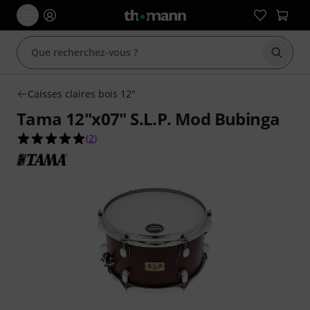
Démarr
Caisses claires bois 12"
Tama 12"x07" S.L.P. Mod Bubinga
5.0 étoiles sur 5 d'après 2 évaluations clients
(
2
)