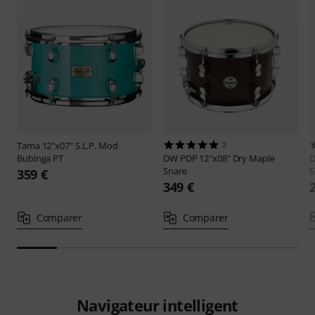
Tama
12"x07" S.L.P. Mod
2
Bubinga PT
DW
PDP 12"x08" Dry Maple
Snare
S
359 €
349 €
Comparer
Comparer
Navigateur intelligent