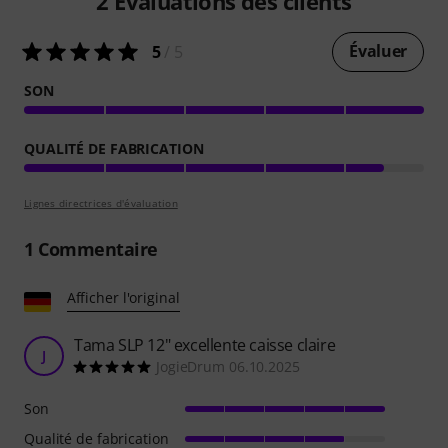
2
Évaluations des clients
Évaluer
5
/ 5
SON
QUALITÉ DE FABRICATION
Lignes directrices d'évaluation
1
Commentaire
Afficher l'original
Tama SLP 12" excellente caisse claire
J
JogieDrum 06.10.2025
Son
Qualité de fabrication