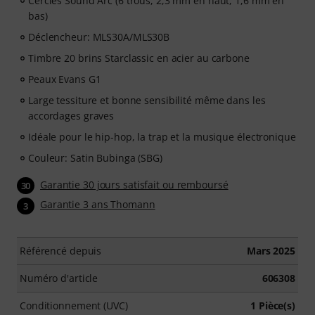
Cercles Sound Arc (6 trous, 2,3 mm en haut, 1,6 mm en
bas)
Déclencheur: MLS30A/MLS30B
Timbre 20 brins Starclassic en acier au carbone
Peaux Evans G1
Large tessiture et bonne sensibilité même dans les
accordages graves
Idéale pour le hip-hop, la trap et la musique électronique
Couleur: Satin Bubinga (SBG)
Garantie 30 jours satisfait ou remboursé
30
Garantie 3 ans Thomann
3
Référencé depuis
Mars 2025
Numéro d'article
606308
Conditionnement (UVC)
1 Pièce(s)