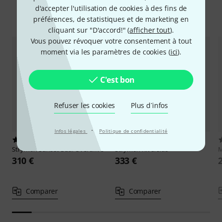
d'accepter l'utilisation de cookies à des fins de
Comparez les alternatives
préférences, de statistiques et de marketing en
cliquant sur "D'accord!" (
afficher tout
).
Vous pouvez révoquer votre consentement à tout
moment via les paramètres de cookies (
ici
).
C'est bon
Refuser les cookies
Plus d´infos
·
Infos légales
Politique de confidentialité
77
60
Strymon
Sunset Dual Overdrive
Strymon
Riverside
310 €
333 €
Comparer
Comparer