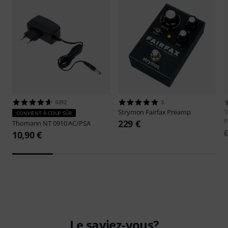
5292
3
Strymon
Fairfax Preamp
T
CONVIENT À COUP SÛR
P
229 €
Thomann
NT 0910 AC/PSA
10,90 €
Le saviez-vous?