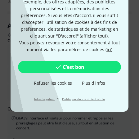
exemple, des offres adaptées, des publicités
Lignes directrices d'évaluation
personnalisées et la mémorisation des
préférences. Si vous êtes d'accord, il vous suffit
d'accepter l'utilisation de cookies à des fins de
Aperçu des avis clients
préférences, de statistiques et de marketing en
D'après les avis d'acheteurs réels, résumés par l'IA
cliquant sur "D'accord!" (
afficher tout
).
Ce que les acheteurs ont aimé :
Vous pouvez révoquer votre consentement à tout
moment via les paramètres de cookies (
ici
).
La qualité sonore est exceptionnelle, offrant une large gamme
de réverbérations de haute qualité, allant du naturel à
l&#39;atmosphérique.
C'est bon
Il offre de vastes possibilités de création et
d&#39;expérimentation sonores, inspirant la créativité.
Refuser les cookies
Plus d´infos
La qualité de fabrication est robuste et donne une impression de
qualité supérieure.
·
Infos légales
Politique de confidentialité
Ce que vous devez savoir d'autre :
L&#39;interface utilisateur pour nommer et rappeler les
préréglages peut être fastidieuse, surtout en situation de
concert.