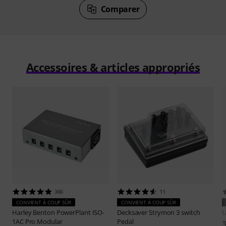
Comparer
Accessoires & articles appropriés
366
11
CONVIENT À COUP SÛR
CONVIENT À COUP SÛR
Harley Benton
PowerPlant ISO-
Decksaver
Strymon 3 switch
1AC Pro Modular
Pedal