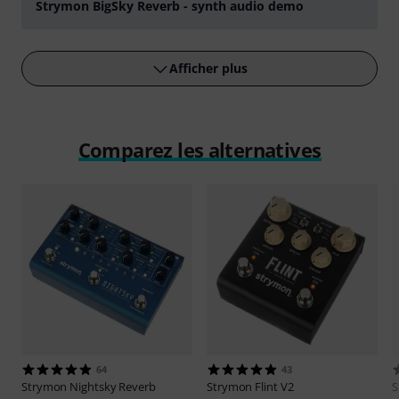
Strymon BigSky Reverb - synth audio demo
Jouer
Afficher plus
Comparez les alternatives
64
43
Strymon
Nightsky Reverb
Strymon
Flint V2
S