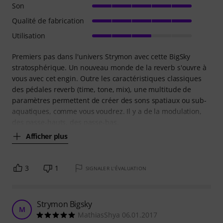
Son
Qualité de fabrication
Utilisation
Premiers pas dans l'univers Strymon avec cette BigSky
stratosphérique. Un nouveau monde de la reverb s'ouvre à
vous avec cet engin. Outre les caractéristiques classiques
des pédales reverb (time, tone, mix), une multitude de
paramètres permettent de créer des sons spatiaux ou sub-
aquatiques, comme vous voudrez. Il y a de la modulation,
des passe-hauts, des passe-bas,
Afficher plus
3
1
SIGNALER L'ÉVALUATION
Strymon Bigsky
M
MathiasShya 06.01.2017