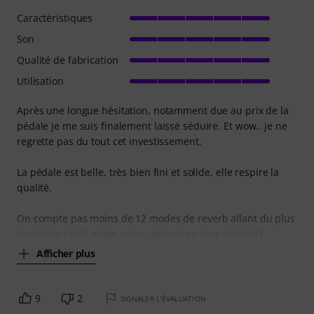
Caractéristiques
Son
Qualité de fabrication
Utilisation
Après une longue hésitation, notamment due au prix de la
pédale je me suis finalement laissé séduire. Et wow.. je ne
regrette pas du tout cet investissement.
La pédale est belle, très bien fini et solide, elle respire la
qualité.
On compte pas moins de 12 modes de reverb allant du plus
classique ( Hall, plate, room, spring) au plus original (
Afficher plus
9
2
SIGNALER L'ÉVALUATION