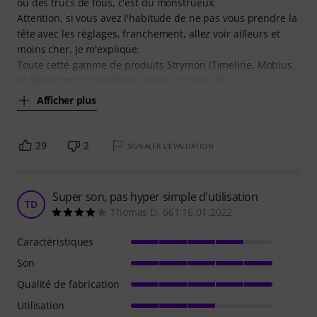
ou des trucs de fous, c'est du monstrueux.
Attention, si vous avez l'habitude de ne pas vous prendre la
tête avec les réglages, franchement, allez voir ailleurs et
moins cher. Je m'explique:
Toute cette gamme de produits Strymon (Timeline, Mobius
et Bigsky) ont d'excellents presets d'usine. Ils
Afficher plus
29
2
SIGNALER L'ÉVALUATION
Super son, pas hyper simple d'utilisation
TD
Thomas D. 661 16.01.2022
Caractéristiques
Son
Qualité de fabrication
Utilisation