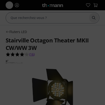
Démarr
Fluters LED
Stairville Octagon Theater MKII
CW/WW 3W
4.1 étoiles sur 5 d'après 16 évaluations clients
(
16
)