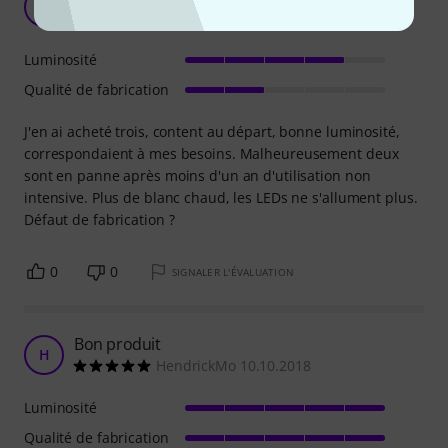
MR
Maison Ritt 14.03.2024
Luminosité
Qualité de fabrication
J'en ai acheté trois, content au départ, bonne luminosité,
correspondaient à mes besoins. Malheureusement deux
sont en panne après moins d'un an d'utilisation non
intensive. Plus de blanc chaud, les LEDs ne s'allument plus.
Défaut de fabrication ?
0
0
SIGNALER L'ÉVALUATION
Bon produit
H
HendrickMo 10.10.2018
Luminosité
Qualité de fabrication