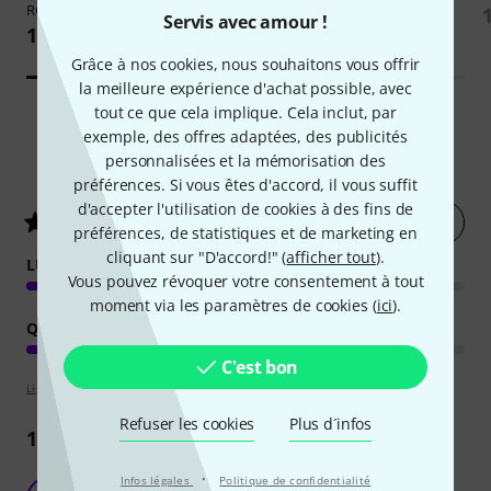
RGB
199 €
Servis avec amour !
199 €
Grâce à nos cookies, nous souhaitons vous offrir
la meilleure expérience d'achat possible, avec
tout ce que cela implique. Cela inclut, par
exemple, des offres adaptées, des publicités
personnalisées et la mémorisation des
16
Évaluations des clients
préférences. Si vous êtes d'accord, il vous suffit
d'accepter l'utilisation de cookies à des fins de
Évaluer
4.1
/ 5
préférences, de statistiques et de marketing en
cliquant sur "D'accord!" (
afficher tout
).
LUMINOSITÉ
Vous pouvez révoquer votre consentement à tout
moment via les paramètres de cookies (
ici
).
QUALITÉ DE FABRICATION
C'est bon
Lignes directrices d'évaluation
Refuser les cookies
Plus d´infos
10
Commentaires
·
Infos légales
Politique de confidentialité
Déçu