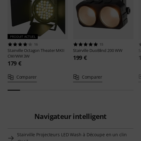
PRODUIT ACTUEL
16
15
Stairville
Octagon Theater MKII
Stairville
DuoBlind 200 WW
S
CW/WW 3W
199 €
179 €
Comparer
Comparer
Navigateur intelligent
Stairville Projecteurs LED Wash à Découpe en un clin