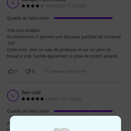
2
23vince23 17.03.2022
Qualité de fabrication
Tres bon produit.
En aluminium, il permet une découpe parfaite de la bande
1/4''.
Cette outil, avec un peu de pratique et sur un plan de
travail à plat, facilite également la pose de scotch adapté.
0
0
SIGNALER L'ÉVALUATION
Bien utile
L
Lucoluc 25.10.2022
Qualité de fabrication
Pour un bon alignement des bandes et amorce il est
indispensable