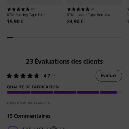
62
43
RTM
Splicing Tape Blue
RTM
Leader Tape Red 1/4"
S
15,90 €
24,90 €
23
Évaluations des clients
Évaluer
4.7
/ 5
QUALITÉ DE FABRICATION
Lignes directrices d'évaluation
15
Commentaires
Basique mais efficace