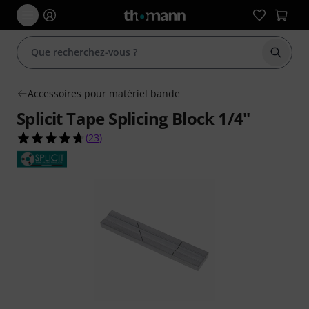
Démarr
Accessoires pour matériel bande
Splicit Tape Splicing Block 1/4"
4.7 étoiles sur 5 d'après 23 évaluations clients
(
23
)