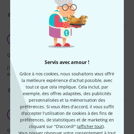
0
0
SIGNALER L'ÉVALUATION
super cher vu l'objet
I
ichouxxx 12.02.2024
Qualité de fabrication
Servis avec amour !
j'aurai mieux fait de me l'imprimer en 3d mais bon, quand
Grâce à nos cookies, nous souhaitons vous offrir
on aime on compte pas
la meilleure expérience d'achat possible, avec
tout ce que cela implique. Cela inclut, par
0
0
SIGNALER L'ÉVALUATION
exemple, des offres adaptées, des publicités
personnalisées et la mémorisation des
préférences. Si vous êtes d'accord, il vous suffit
Produit de très bonne qualité
d'accepter l'utilisation de cookies à des fins de
N1
Noël 16 05.11.2025
préférences, de statistiques et de marketing en
cliquant sur "D'accord!" (
afficher tout
).
Qualité de fabrication
Vous pouvez révoquer votre consentement à tout