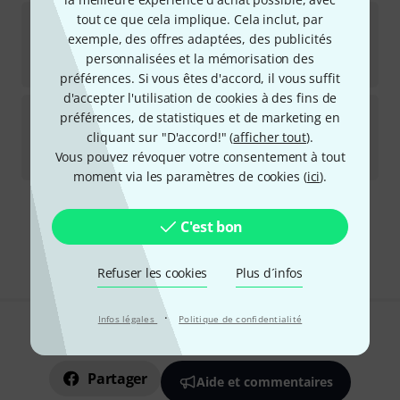
Splicit
Hold Down Tape 1/2"
tout ce que cela implique. Cela inclut, par
exemple, des offres adaptées, des publicités
Disponible immédiatement
personnalisées et la mémorisation des
18,70
€
préférences. Si vous êtes d'accord, il vous suffit
d'accepter l'utilisation de cookies à des fins de
Splicit
Leader Tape Red 1/2"
préférences, de statistiques et de marketing en
cliquant sur "D'accord!" (
afficher tout
).
Disponible immédiatement
Vous pouvez révoquer votre consentement à tout
36
€
moment via les paramètres de cookies (
ici
).
Envoi gratuit à partir de 69 €
C'est bon
Les prix sont indiqués avec TVA comprise
Refuser les cookies
Plus d´infos
·
Infos légales
Politique de confidentialité
Aimez-vous ce que vous voyez ?
Partager
Aide et commentaires