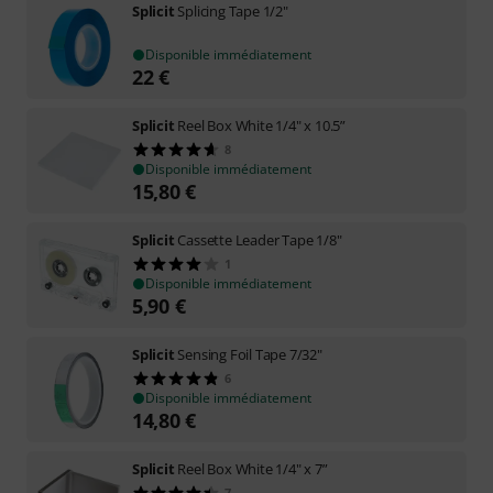
Splicit
Splicing Tape 1/2"
Disponible immédiatement
22
€
Splicit
Reel Box White 1/4" x 10.5”
8
Disponible immédiatement
15,80
€
Splicit
Cassette Leader Tape 1/8"
1
Disponible immédiatement
5,90
€
Splicit
Sensing Foil Tape 7/32"
6
Disponible immédiatement
14,80
€
Splicit
Reel Box White 1/4" x 7”
7