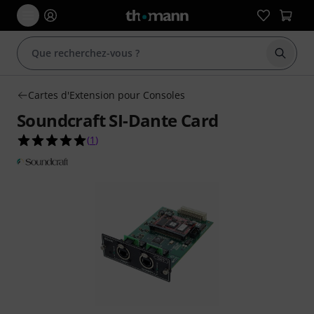
Démarr
Cartes d'Extension pour Consoles
Soundcraft SI-Dante Card
5.0 étoiles sur 5 d'après 1 évaluations clients
(
1
)