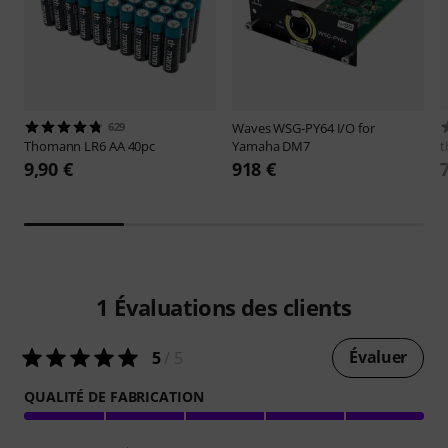
629
Waves
WSG-PY64 I/O for
Thomann
LR6 AA 40pc
Yamaha DM7
t
9,90 €
918 €
1
Évaluations des clients
Évaluer
5
/ 5
QUALITÉ DE FABRICATION