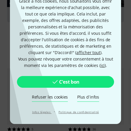
Grâce à nos cookies, nous souhaitons vous offrir
GUIDES
la meilleure expérience d'achat possible, avec
tout ce que cela implique. Cela inclut, par
Les tables de mixage numériques
exemple, des offres adaptées, des publicités
personnalisées et la mémorisation des
préférences. Si vous êtes d'accord, il vous suffit
d'accepter l'utilisation de cookies à des fins de
préférences, de statistiques et de marketing en
cliquant sur "D'accord!" (
afficher tout
).
Comparez les alternatives
Vous pouvez révoquer votre consentement à tout
moment via les paramètres de cookies (
ici
).
C'est bon
Refuser les cookies
Plus d´infos
·
Infos légales
Politique de confidentialité
5
36