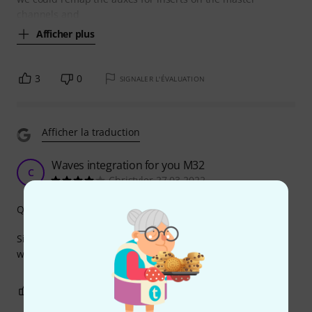
channels and
Afficher plus
3
0
SIGNALER L'ÉVALUATION
Afficher la traduction
Waves integration for you M32
C
Christyler 27.03.2022
Qualité de fabrication
Simple to config in the M32, then you can use superrack
with the M32 and record from your soundgrid network.
0
0
SIGNALER L'ÉVALUATION