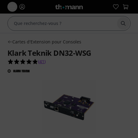
Démarr
Cartes d'Extension pour Consoles
Klark Teknik DN32-WSG
4.8 étoiles sur 5 d'après 41 évaluations clients
(
41
)