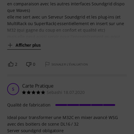
en comparaison avec les autres interfaces Soundgrid dispo
que Waves)
elle me sert avec un Serveur Soundgrid et les plug-ins (et
MultiRack ou SuperRack) essentiellement en insert sur une
M32 (qui gagne du coup en confort et qualité etc)
mais elle peut aussi servir pour l'enregistrement ou pour
Afficher plus
2
0
SIGNALER L'ÉVALUATION
Carte Pratique
S
Sebashi 18.07.2020
Qualité de fabrication
Ideal pour transformer une M32C en mixer avancé WSG
avec des boitiers de scene DL16 / 32
Server soundgrid obligatoire