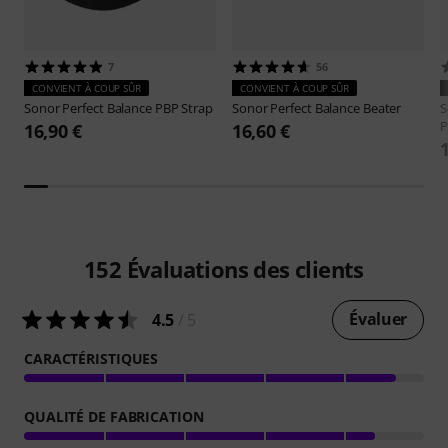
7
56
CONVIENT À COUP SÛR
CONVIENT À COUP SÛR
Sonor
Perfect Balance PBP Strap
Sonor
Perfect Balance Beater
S
P
16,90 €
16,60 €
152
Évaluations des clients
Évaluer
4.5
/ 5
CARACTÉRISTIQUES
QUALITÉ DE FABRICATION