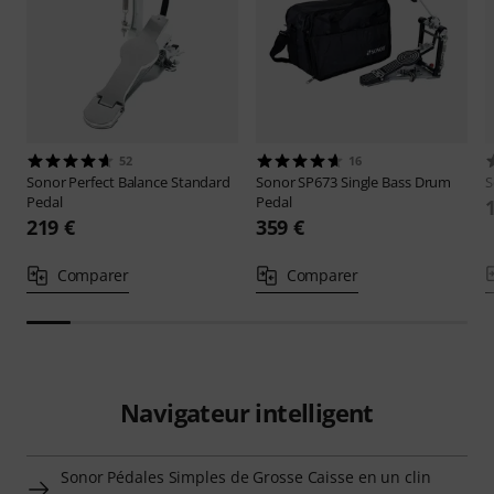
52
16
Sonor
Perfect Balance Standard
Sonor
SP673 Single Bass Drum
S
Pedal
Pedal
219 €
359 €
Comparer
Comparer
Navigateur intelligent
Sonor Pédales Simples de Grosse Caisse en un clin