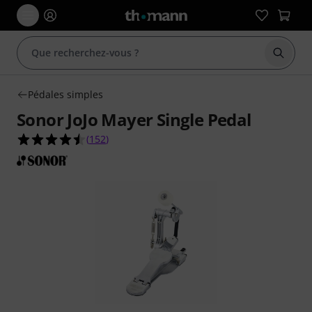
Démarr
Pédales simples
Sonor JoJo Mayer Single Pedal
4.5 étoiles sur 5 d'après 152 évaluations clients
(
152
)