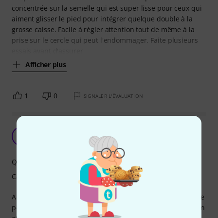
concentrée sur la semelle qui est super lisse pour ceux qui
aiment glisser le pied pour intégrer quelque double à la
grosse caisse. Facile à régler attention tout de même à la
prise sur le cercle qui peut l'endommager. Faite plusieurs
essais avant d'assurer
Afficher plus
1
0
SIGNALER L'ÉVALUATION
Parfaite pour moi !
S
stephane5296 25.11.2013
Qualité de fabrication
Caractéristiques
Après avoir trouvé les réglages qui me correspondent, cette
pédale se révèle très sensitive et réactive. La réponse est en