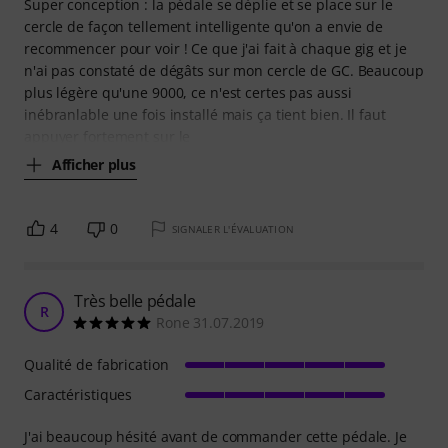
Super conception : la pédale se déplie et se place sur le
cercle de façon tellement intelligente qu'on a envie de
recommencer pour voir ! Ce que j'ai fait à chaque gig et je
n'ai pas constaté de dégâts sur mon cercle de GC. Beaucoup
plus légère qu'une 9000, ce n'est certes pas aussi
inébranlable une fois installé mais ça tient bien. Il faut
appuyer fortement sur le
Afficher plus
4
0
SIGNALER L'ÉVALUATION
Très belle pédale
R
Rone 31.07.2019
Qualité de fabrication
Caractéristiques
J'ai beaucoup hésité avant de commander cette pédale. Je