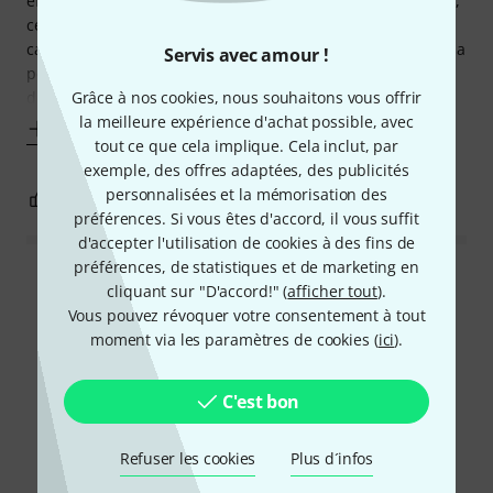
effet très rapide, en gardant une tension de ressort souple,
ceux qui utilisent le talon-pointe pour doubler la grosse
caisse seront ravis ! On sent beaucoup moins la masse de la
Servis avec amour !
pédale et l'inertie de la batte que sur une autre pédale,
donc moins
Grâce à nos cookies, nous souhaitons vous offrir
la meilleure expérience d'achat possible, avec
Afficher plus
tout ce que cela implique. Cela inclut, par
exemple, des offres adaptées, des publicités
personnalisées et la mémorisation des
7
0
SIGNALER L'ÉVALUATION
préférences. Si vous êtes d'accord, il vous suffit
d'accepter l'utilisation de cookies à des fins de
préférences, de statistiques et de marketing en
Lire toutes les évaluations
cliquant sur "D'accord!" (
afficher tout
).
Vous pouvez révoquer votre consentement à tout
moment via les paramètres de cookies (
ici
).
Le saviez-vous?
C'est bon
Tout
Vidéos
Guides
Rapports de test
Refuser les cookies
Plus d´infos