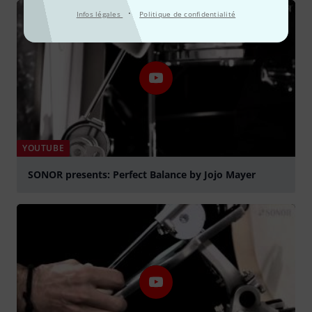
·
Infos légales
Politique de confidentialité
YOUTUBE
SONOR presents: Perfect Balance by Jojo Mayer
Jouer