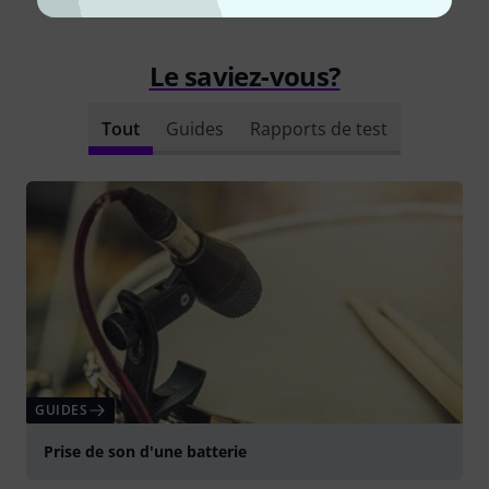
Le saviez-vous?
Tout
Guides
Rapports de test
GUIDES
Prise de son d'une batterie