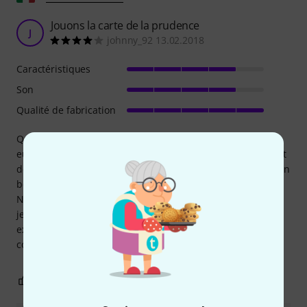
Jouons la carte de la prudence
J
johnny_92 13.02.2018
Caractéristiques
Son
Qualité de fabrication
Quand j'ai dû acheter un micro pour ma grosse caisse, j'ai
eu l'embarras du choix parmi une multitude de marques et
de modèles. J'ai donc opté pour la sécurité, en cherchant un
bon rapport qualité-prix. Je voulais le produit idéal !
Naturellement, je me suis tourné vers Shure, marque dont
je possède déjà d'autres micros. Le son est vraiment
excellent et la fabrication irréprochable ! Un très bon
compromis entre prix et qualité ! Je recommande !
2
0
SIGNALER L'ÉVALUATION