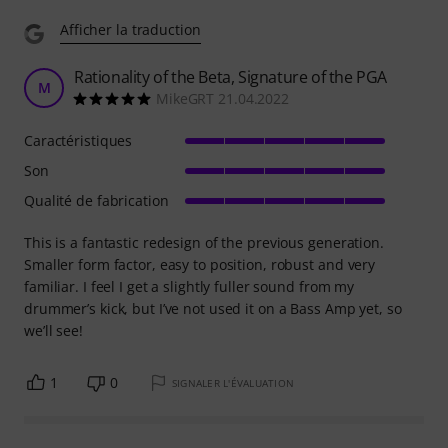
Afficher la traduction
Rationality of the Beta, Signature of the PGA
M
MikeGRT 21.04.2022
Caractéristiques
Son
Qualité de fabrication
This is a fantastic redesign of the previous generation.
Smaller form factor, easy to position, robust and very
familiar. I feel I get a slightly fuller sound from my
drummer’s kick, but I’ve not used it on a Bass Amp yet, so
we’ll see!
1
0
SIGNALER L'ÉVALUATION