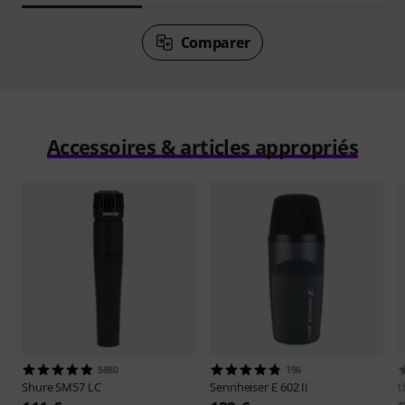
Comparer
Accessoires & articles appropriés
5880
196
Shure
SM57 LC
Sennheiser
E 602 II
t