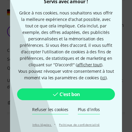
Servis avec amour !
Afficher l'original
Grâce à nos cookies, nous souhaitons vous offrir
la meilleure expérience d'achat possible, avec
Excellent microphone BD, en rien inférieur à son
tout ce que cela implique. Cela inclut, par
grand frère !
E
exemple, des offres adaptées, des publicités
Eyezen 15.02.2025
personnalisées et la mémorisation des
préférences. Si vous êtes d'accord, il vous suffit
Caractéristiques
d'accepter l'utilisation de cookies à des fins de
préférences, de statistiques et de marketing en
Son
cliquant sur "D'accord!" (
afficher tout
).
Qualité de fabrication
Vous pouvez révoquer votre consentement à tout
moment via les paramètres de cookies (
ici
).
Utilisez-le avec des grosses caisses de 20 et 18 pouces avec
de très bons résultats
C'est bon
0
0
SIGNALER L'ÉVALUATION
Refuser les cookies
Plus d´infos
·
Lire toutes les évaluations
Infos légales
Politique de confidentialité